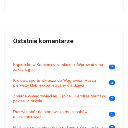
Ostatnie komentarze
Kąpielisko w Kamienicy zamknięte. Wprowadzono
7
zakaz kąpieli!
Królowa sportu wkracza do Wągrowca. Rusza
3
pierwszy klub lekkoatletyczny dla dzieci
Zmiana w wągrowieckiej „Trójce”. Karolina Marczyk
7
pokieruje szkołą
Ruszył nabór na stanowisko ds. zasobów
1
mieszkaniowych
Mieścisko przyjmie polskie rodziny z Kazachstanu
7