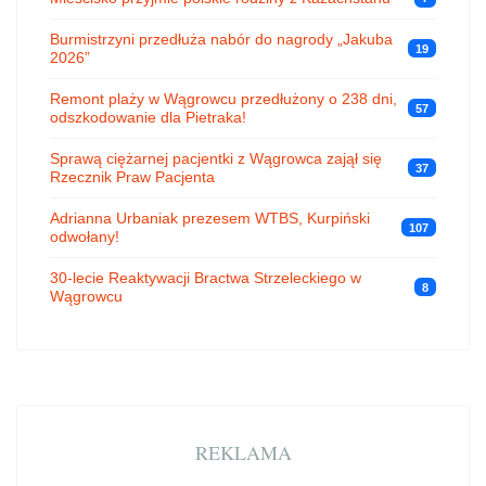
Burmistrzyni przedłuża nabór do nagrody „Jakuba
19
2026”
Remont plaży w Wągrowcu przedłużony o 238 dni,
57
odszkodowanie dla Pietraka!
Sprawą ciężarnej pacjentki z Wągrowca zajął się
37
Rzecznik Praw Pacjenta
Adrianna Urbaniak prezesem WTBS, Kurpiński
107
odwołany!
30-lecie Reaktywacji Bractwa Strzeleckiego w
8
Wągrowcu
REKLAMA