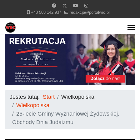
+48 503 142 937
redakcja@portalwrc.pl
Jesteś tutaj:
Start
Wielkopolska
Wielkopolska
25-lecie Gminy Wyznaniowej Żydowskiej.
Obchody Dnia Judaizmu