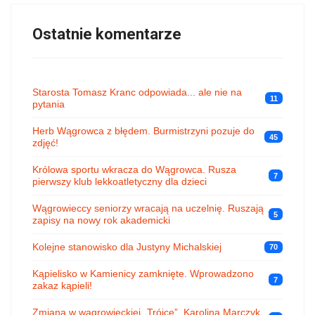
Ostatnie komentarze
Starosta Tomasz Kranc odpowiada... ale nie na
11
pytania
Herb Wągrowca z błędem. Burmistrzyni pozuje do
45
zdjęć!
Królowa sportu wkracza do Wągrowca. Rusza
7
pierwszy klub lekkoatletyczny dla dzieci
Wągrowieccy seniorzy wracają na uczelnię. Ruszają
5
zapisy na nowy rok akademicki
Kolejne stanowisko dla Justyny Michalskiej
70
Kąpielisko w Kamienicy zamknięte. Wprowadzono
7
zakaz kąpieli!
Zmiana w wągrowieckiej „Trójce”. Karolina Marczyk