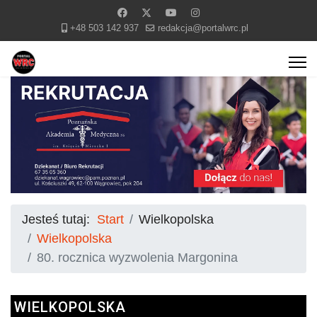
+48 503 142 937
redakcja@portalwrc.pl
Jesteś tutaj:
Start
Wielkopolska
Wielkopolska
80. rocznica wyzwolenia Margonina
WIELKOPOLSKA