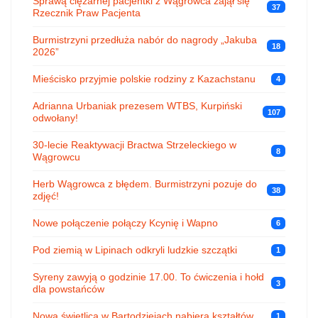
Sprawą ciężarnej pacjentki z Wągrowca zajął się
37
Rzecznik Praw Pacjenta
Burmistrzyni przedłuża nabór do nagrody „Jakuba
18
2026”
Mieścisko przyjmie polskie rodziny z Kazachstanu
4
Adrianna Urbaniak prezesem WTBS, Kurpiński
107
odwołany!
30-lecie Reaktywacji Bractwa Strzeleckiego w
8
Wągrowcu
Herb Wągrowca z błędem. Burmistrzyni pozuje do
38
zdjęć!
Nowe połączenie połączy Kcynię i Wapno
6
Pod ziemią w Lipinach odkryli ludzkie szczątki
1
Syreny zawyją o godzinie 17.00. To ćwiczenia i hołd
3
dla powstańców
Nowa świetlica w Bartodziejach nabiera kształtów
1