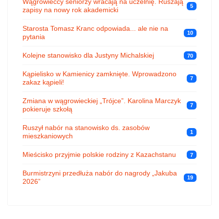
Wągrowieccy seniorzy wracają na uczelnię. Ruszają
5
zapisy na nowy rok akademicki
Starosta Tomasz Kranc odpowiada... ale nie na
10
pytania
Kolejne stanowisko dla Justyny Michalskiej
70
Kąpielisko w Kamienicy zamknięte. Wprowadzono
7
zakaz kąpieli!
Zmiana w wągrowieckiej „Trójce”. Karolina Marczyk
7
pokieruje szkołą
Ruszył nabór na stanowisko ds. zasobów
1
mieszkaniowych
Mieścisko przyjmie polskie rodziny z Kazachstanu
7
Burmistrzyni przedłuża nabór do nagrody „Jakuba
19
2026”