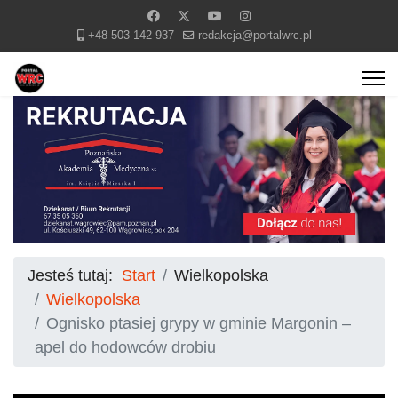
+48 503 142 937
redakcja@portalwrc.pl
Jesteś tutaj:
Start
Wielkopolska
Wielkopolska
Ognisko ptasiej grypy w gminie Margonin –
apel do hodowców drobiu