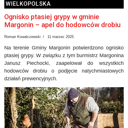
WIELKOPOLSKA
Ognisko ptasiej grypy w gminie
Margonin – apel do hodowców drobiu
Roman Kowalczewski
11 marzec 2025
Na terenie Gminy Margonin potwierdzono ognisko
ptasiej grypy. W związku z tym burmistrz Margonina
Janusz Piechocki, zaapelował do wszystkich
hodowców drobiu o podjęcie natychmiastowych
działań prewencyjnych.