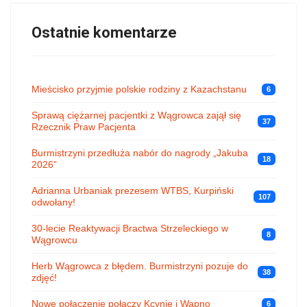
Ostatnie komentarze
Mieścisko przyjmie polskie rodziny z Kazachstanu
6
Sprawą ciężarnej pacjentki z Wągrowca zajął się
37
Rzecznik Praw Pacjenta
Burmistrzyni przedłuża nabór do nagrody „Jakuba
18
2026”
Adrianna Urbaniak prezesem WTBS, Kurpiński
107
odwołany!
30-lecie Reaktywacji Bractwa Strzeleckiego w
8
Wągrowcu
Herb Wągrowca z błędem. Burmistrzyni pozuje do
38
zdjęć!
Nowe połączenie połączy Kcynię i Wapno
6