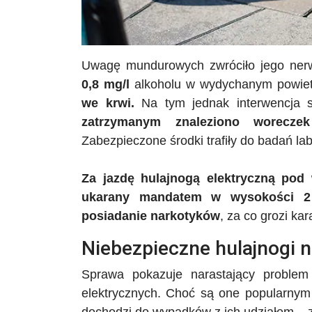
Uwagę mundurowych zwróciło jego ner
0,8 mg/l
alkoholu w wydychanym powie
we krwi.
Na tym jednak interwencja 
zatrzymanym znaleziono woreczek
Zabezpieczone środki trafiły do badań lab
Za jazdę hulajnogą elektryczną pod
ukarany mandatem w wysokości 2
posiadanie narkotyków
, za co grozi kar
Niebezpieczne hulajnogi 
Sprawa pokazuje narastający proble
elektrycznych. Choć są one popularnym 
dochodzi do wypadków z ich udziałem – z