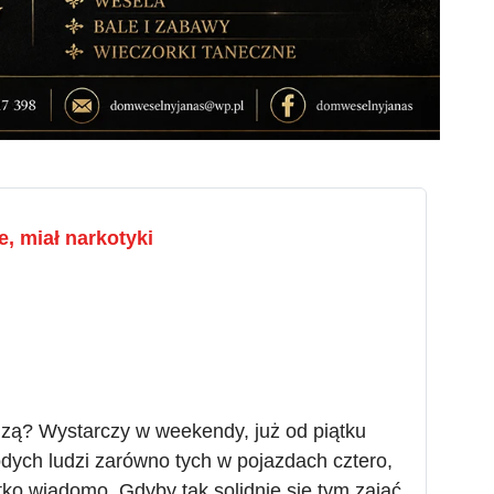
e, miał narkotyki
zą? Wystarczy w weekendy, już od piątku
dych ludzi zarówno tych w pojazdach cztero,
tko wiadomo. Gdyby tak solidnie się tym zająć,