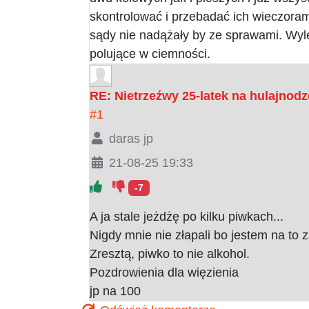
skontrolować i przebadać ich wieczoram
sądy nie nadążały by ze sprawami. Wyle
polujące w ciemności.
RE: Nietrzeźwy 25-latek na hulajnodz
#1
daras jp
21-08-25 19:33
-7
A ja stale jeżdżę po kilku piwkach...
Nigdy mnie nie złapali bo jestem na to z
Zresztą, piwko to nie alkohol.
Pozdrowienia dla więzienia
jp na 100