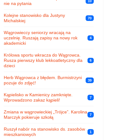
10
nie na pytania
Kolejne stanowisko dla Justyny
70
Michalskiej
Wągrowieccy seniorzy wracają na
uczelnię. Ruszają zapisy na nowy rok
4
akademicki
Królowa sportu wkracza do Wągrowca.
Rusza pierwszy klub lekkoatletyczny dla
6
dzieci
Herb Wągrowca z błędem. Burmistrzyni
39
pozuje do zdjęć!
Kąpielisko w Kamienicy zamknięte.
7
Wprowadzono zakaz kąpieli!
Zmiana w wągrowieckiej „Trójce”. Karolina
7
Marczyk pokieruje szkołą
Ruszył nabór na stanowisko ds. zasobów
1
mieszkaniowych