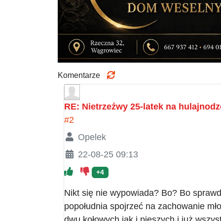
Komentarze
RE: Nietrzeźwy 25-latek na hulajnodz
#2
Opelek
22-08-25 09:13
+4
Nikt się nie wypowiada? Bo? Bo sprawd
popołudnia spojrzeć na zachowanie mło
dwu kołowych jak i pieszych i już wszys