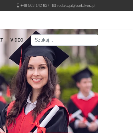
+48 503 142 937
redakcja@portalwrc.pl
Szukaj
KT
VIDEO
Type 2 or more characters for results.