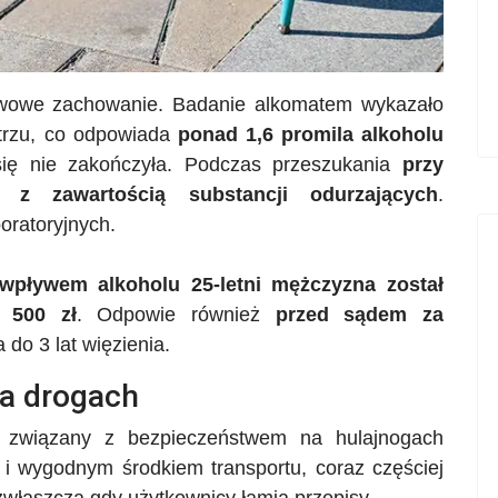
wowe zachowanie. Badanie alkomatem wykazało
trzu, co odpowiada
ponad 1,6 promila alkoholu
się nie zakończyła. Podczas przeszukania
przy
 z zawartością substancji odurzających
.
oratoryjnych.
 wpływem alkoholu
25-letni mężczyzna został
 500 zł
. Odpowie również
przed sądem za
a do 3 lat więzienia.
na drogach
m związany z bezpieczeństwem na hulajnogach
i wygodnym środkiem transportu, coraz częściej
właszcza gdy użytkownicy łamią przepisy.