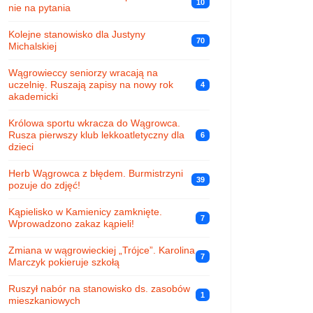
10
nie na pytania
Kolejne stanowisko dla Justyny
70
Michalskiej
Wągrowieccy seniorzy wracają na
uczelnię. Ruszają zapisy na nowy rok
4
akademicki
Królowa sportu wkracza do Wągrowca.
Rusza pierwszy klub lekkoatletyczny dla
6
dzieci
Herb Wągrowca z błędem. Burmistrzyni
39
pozuje do zdjęć!
Kąpielisko w Kamienicy zamknięte.
7
Wprowadzono zakaz kąpieli!
Zmiana w wągrowieckiej „Trójce”. Karolina
7
Marczyk pokieruje szkołą
Ruszył nabór na stanowisko ds. zasobów
1
mieszkaniowych