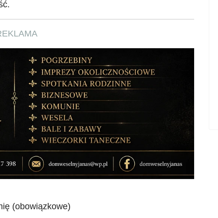
ść.
REKLAMA
mię (obowiązkowe)