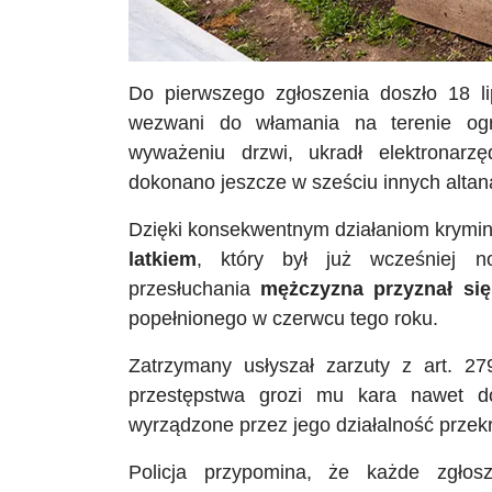
Do pierwszego zgłoszenia doszło 18 lip
wezwani do włamania na terenie og
wyważeniu drzwi, ukradł elektronarzę
dokonano jeszcze w sześciu innych altan
Dzięki konsekwentnym działaniom krymi
latkiem
, który był już wcześniej 
przesłuchania
mężczyzna przyznał si
popełnionego w czerwcu tego roku.
Zatrzymany usłyszał zarzuty z art. 2
przestępstwa grozi mu kara nawet do
wyrządzone przez jego działalność przekr
Policja przypomina, że każde zgłos