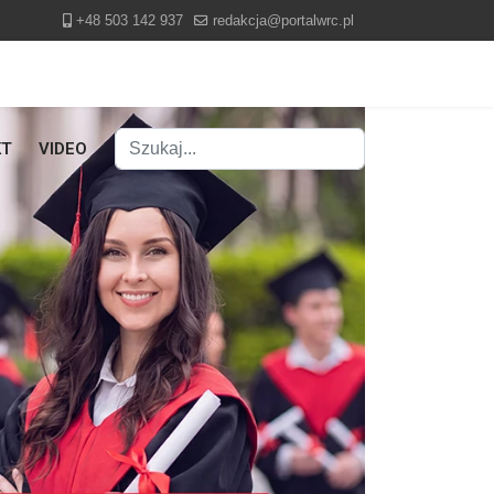
+48 503 142 937
redakcja@portalwrc.pl
Szukaj
KT
VIDEO
Type 2 or more characters for results.