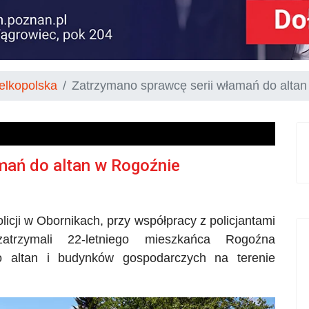
elkopolska
Zatrzymano sprawcę serii włamań do alta
mań do altan w Rogoźnie
cji w Obornikach, przy współpracy z policjantami
atrzymali 22-letniego mieszkańca Rogoźna
o altan i budynków gospodarczych na terenie