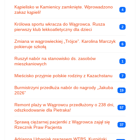
Kąpielisko w Kamienicy zamknięte. Wprowadzono
4
zakaz kąpieli!
Królowa sportu wkracza do Wągrowca. Rusza
2
pierwszy klub lekkoatletyczny dla dzieci
Zmiana w wągrowieckiej „Trójce”. Karolina Marczyk
6
pokieruje szkołą
Ruszył nabór na stanowisko ds. zasobów
1
mieszkaniowych
Mieścisko przyjmie polskie rodziny z Kazachstanu
7
Burmistrzyni przedłuża nabór do nagrody „Jakuba
19
2026”
Remont plaży w Wągrowcu przedłużony o 238 dni,
57
odszkodowanie dla Pietraka!
Sprawą ciężarnej pacjentki z Wągrowca zajął się
37
Rzecznik Praw Pacjenta
Adrianna Urbaniak prezesem WTBS, Kurpiński