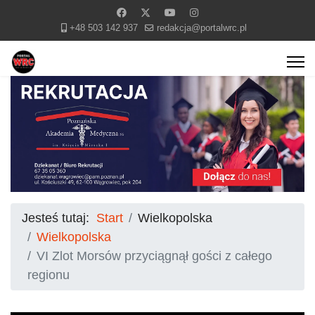
+48 503 142 937
redakcja@portalwrc.pl
Jesteś tutaj:
Start
Wielkopolska
Wielkopolska
VI Zlot Morsów przyciągnął gości z całego
regionu