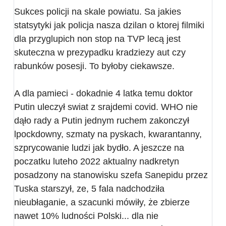
Sukces policji na skale powiatu. Sa jakies
statsytyki jak policja nasza dzilan o ktorej filmiki
dla przyglupich non stop na TVP lecą jest
skuteczna w prezypadku kradziezy aut czy
rabunków posesji. To byłoby ciekawsze.
A dla pamieci - dokadnie 4 latka temu doktor
Putin uleczył swiat z srajdemi covid. WHO nie
dąło rady a Putin jednym ruchem zakonczył
lpockdowny, szmaty na pyskach, kwarantanny,
szprycowanie ludzi jak bydło. A jeszcze na
poczatku luteho 2022 aktualny nadkretyn
posadzony na stanowisku szefa Sanepidu przez
Tuska starszył, ze, 5 fala nadchodziła
nieubłaganie, a szacunki mówiły, że zbierze
nawet 10% ludności Polski... dla nie