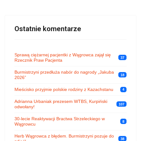
Ostatnie komentarze
Sprawą ciężarnej pacjentki z Wągrowca zajął się
37
Rzecznik Praw Pacjenta
Burmistrzyni przedłuża nabór do nagrody „Jakuba
18
2026”
Mieścisko przyjmie polskie rodziny z Kazachstanu
4
Adrianna Urbaniak prezesem WTBS, Kurpiński
107
odwołany!
30-lecie Reaktywacji Bractwa Strzeleckiego w
8
Wągrowcu
Herb Wągrowca z błędem. Burmistrzyni pozuje do
38