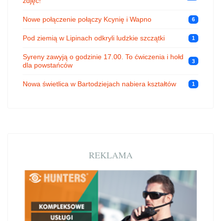
zdjęć!
Nowe połączenie połączy Kcynię i Wapno
6
Pod ziemią w Lipinach odkryli ludzkie szczątki
1
Syreny zawyją o godzinie 17.00. To ćwiczenia i hołd
3
dla powstańców
Nowa świetlica w Bartodziejach nabiera kształtów
1
REKLAMA