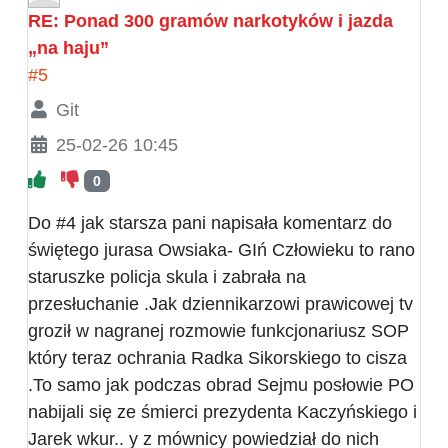
RE: Ponad 300 gramów narkotyków i jazda
„na haju”
#5
Git
25-02-26 10:45
0
Do #4 jak starsza pani napisała komentarz do
świętego jurasa Owsiaka- GIń Człowieku to rano
staruszke policja skula i zabrała na
przesłuchanie .Jak dziennikarzowi prawicowej tv
groził w nagranej rozmowie funkcjonariusz SOP
który teraz ochrania Radka Sikorskiego to cisza
.To samo jak podczas obrad Sejmu posłowie PO
nabijali się ze śmierci prezydenta Kaczyńskiego i
Jarek wkur.. y z mównicy powiedział do nich