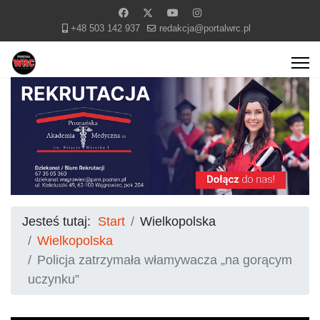
+48 503 142 937
redakcja@portalwrc.pl
Jesteś tutaj:
Start
Wielkopolska
Wielkopolska
Policja zatrzymała włamywacza „na gorącym
uczynku”