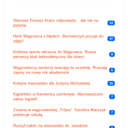
Starosta Tomasz Kranc odpowiada... ale nie na
14
pytania
Herb Wągrowca z błędem. Burmistrzyni pozuje do
47
zdjęć!
Królowa sportu wkracza do Wągrowca. Rusza
8
pierwszy klub lekkoatletyczny dla dzieci
Wągrowieccy seniorzy wracają na uczelnię. Ruszają
5
zapisy na nowy rok akademicki
Kolejne stanowisko dla Justyny Michalskiej
70
Kąpielisko w Kamienicy zamknięte. Wprowadzono
7
zakaz kąpieli!
Zmiana w wągrowieckiej „Trójce”. Karolina Marczyk
7
pokieruje szkołą
Ruszył nabór na stanowisko ds. zasobów