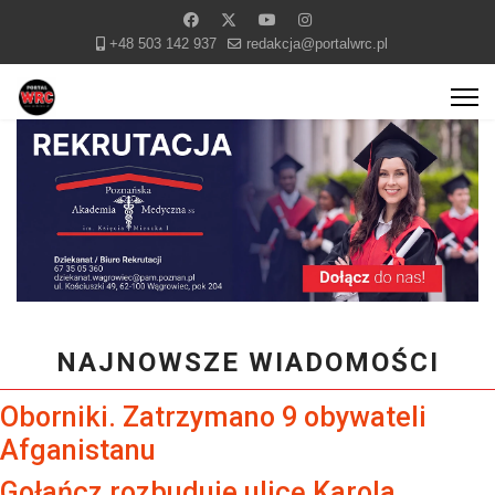
+48 503 142 937
redakcja@portalwrc.pl
NAJNOWSZE WIADOMOŚCI
Oborniki. Zatrzymano 9 obywateli
Afganistanu
Gołańcz rozbuduje ulicę Karola