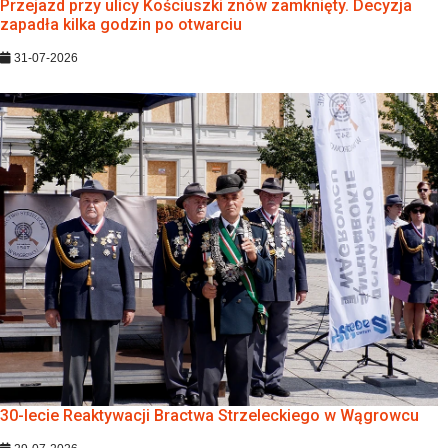
Przejazd przy ulicy Kościuszki znów zamknięty. Decyzja
zapadła kilka godzin po otwarciu
31-07-2026
30-lecie Reaktywacji Bractwa Strzeleckiego w Wągrowcu