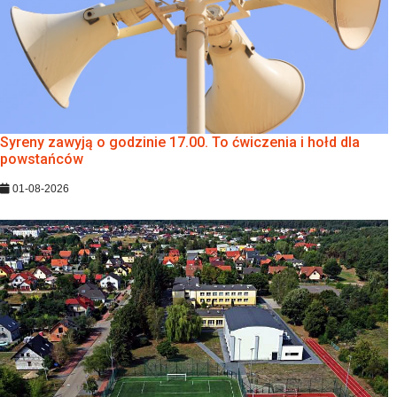
Syreny zawyją o godzinie 17.00. To ćwiczenia i hołd dla
powstańców
01-08-2026