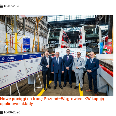
10-07-2026
Nowe pociągi na trasę Poznań–Wągrowiec. KW kupują
spalinowe składy
16-06-2026