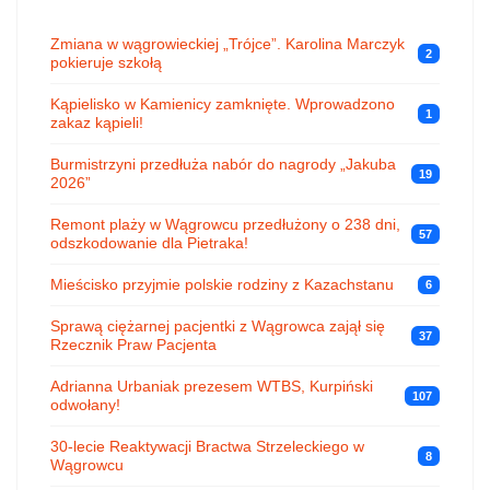
Zmiana w wągrowieckiej „Trójce”. Karolina Marczyk
2
pokieruje szkołą
Kąpielisko w Kamienicy zamknięte. Wprowadzono
1
zakaz kąpieli!
Burmistrzyni przedłuża nabór do nagrody „Jakuba
19
2026”
Remont plaży w Wągrowcu przedłużony o 238 dni,
57
odszkodowanie dla Pietraka!
Mieścisko przyjmie polskie rodziny z Kazachstanu
6
Sprawą ciężarnej pacjentki z Wągrowca zajął się
37
Rzecznik Praw Pacjenta
Adrianna Urbaniak prezesem WTBS, Kurpiński
107
odwołany!
30-lecie Reaktywacji Bractwa Strzeleckiego w
8
Wągrowcu