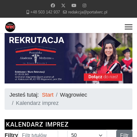
+48 503 142 937
redakcja@portalwrc.pl
Jesteś tutaj:
Start
Wągrowiec
Kalendarz imprez
KALENDARZ IMPREZ
Filtr tytułów
Pokaż #
Filtry
Filtr