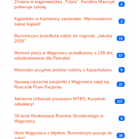
Zmiana w wągrowieckiej „Trójce”. Karolina Marczyk
5
pokieruje szkołą
Kąpielisko w Kamienicy zamknięte. Wprowadzono
2
zakaz kąpieli!
Burmistrzyni przedłuża nabór do nagrody „Jakuba
19
2026”
Remont plaży w Wągrowcu przedłużony o 238 dni,
57
odszkodowanie dla Pietraka!
Mieścisko przyjmie polskie rodziny z Kazachstanu
6
Sprawą ciężarnej pacjentki z Wągrowca zajął się
37
Rzecznik Praw Pacjenta
Adrianna Urbaniak prezesem WTBS, Kurpiński
107
odwołany!
30-lecie Reaktywacji Bractwa Strzeleckiego w
8
Wągrowcu
Herb Wągrowca z błędem. Burmistrzyni pozuje do
38
zdjęć!