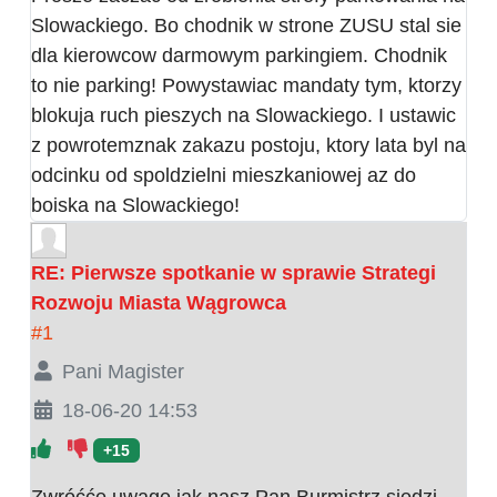
Slowackiego. Bo chodnik w strone ZUSU stal sie
dla kierowcow darmowym parkingiem. Chodnik
to nie parking! Powystawiac mandaty tym, ktorzy
blokuja ruch pieszych na Slowackiego. I ustawic
z powrotemznak zakazu postoju, ktory lata byl na
odcinku od spoldzielni mieszkaniowej az do
boiska na Slowackiego!
RE: Pierwsze spotkanie w sprawie Strategi
Rozwoju Miasta Wągrowca
#1
Pani Magister
18-06-20 14:53
+15
Zwróćće uwagę jak nasz Pan Burmistrz siedzi...