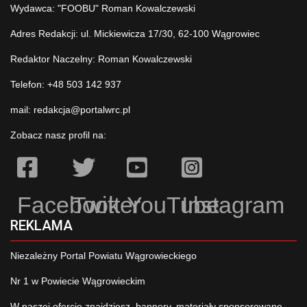
Wydawca: "FOOBU" Roman Kowalczewski
Adres Redakcji: ul. Mickiewicza 17/30, 62-100 Wągrowiec
Redaktor Naczelny: Roman Kowalczewski
Telefon: +48 503 142 937
mail:
redakcja@portalwrc.pl
Zobacz nasz profil na:
Facebook
Twitter
YouTube
Instagram
REKLAMA
Niezależny Portal Powiatu Wągrowieckiego
Nr 1 w Powiecie Wągrowieckim
W naszej ofercie znajdziesz, bannery, materiały sponsorowane,