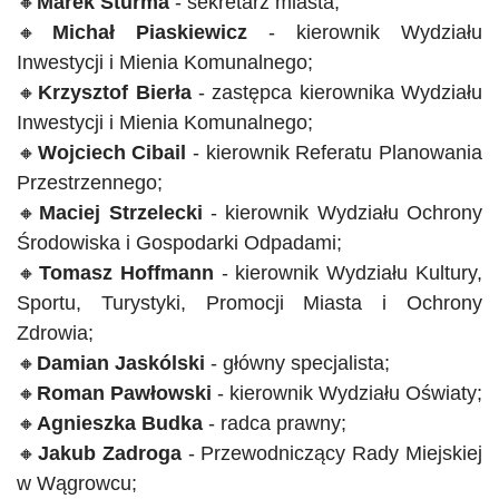
🔸
Marek
Sturma
- sekretarz
miasta;
🔸
Michał
Piaskiewicz
- kierownik
Wydziału
Inwestycji i Mienia Komunalnego;
🔸
Krzysztof
Bierła
- zastępca
kierownika Wydziału
Inwestycji i Mienia Komunalnego;
🔸
Wojciech
Cibail
- kierownik
Referatu Planowania
Przestrzennego;
🔸
Maciej
Strzelecki
- kierownik
Wydziału Ochrony
Środowiska i Gospodarki Odpadami;
🔸
Tomasz
Hoffmann
- kierownik
Wydziału Kultury,
Sportu, Turystyki, Promocji Miasta i Ochrony
Zdrowia;
🔸
Damian
J
askólski
- główny
specjalista;
🔸
Roman
Pawłowski
- kierownik
Wydziału Oświaty;
🔸
Agnieszka
Budka
- radca
prawny;
🔸
Jakub
Zadroga
- Przewodniczący
Rady Miejskiej
w Wągrowcu;