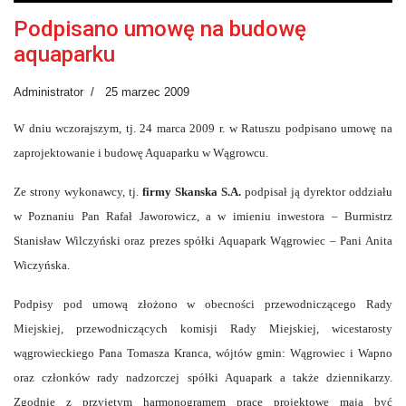
Podpisano umowę na budowę
aquaparku
Administrator
25 marzec 2009
W dniu wczorajszym, tj. 24 marca 2009 r. w Ratuszu podpisano umowę na
zaprojektowanie i budowę Aquaparku w Wągrowcu.
Ze strony wykonawcy, tj.
firmy Skanska S.A.
podpisał ją dyrektor oddziału
w Poznaniu Pan Rafał Jaworowicz, a w imieniu inwestora – Burmistrz
Stanisław Wilczyński oraz prezes spółki Aquapark Wągrowiec – Pani Anita
Wiczyńska.
Podpisy pod umową złożono w obecności przewodniczącego Rady
Miejskiej, przewodniczących komisji Rady Miejskiej, wicestarosty
wągrowieckiego Pana Tomasza Kranca, wójtów gmin: Wągrowiec i Wapno
oraz członków rady nadzorczej spółki Aquapark a także dziennikarzy.
Zgodnie z przyjętym harmonogramem prace projektowe mają być