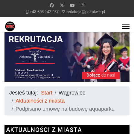
+48 503 142 937
redakcja@portalwrc.pl
Jesteś tutaj:
Start
Wągrowiec
Aktualności z miasta
Podpisano umowę na budowę aquaparku
AKTUALNOŚCI Z MIASTA