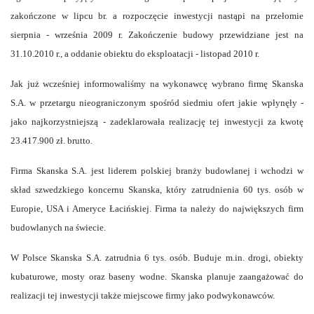
zakończone w lipcu br. a rozpoczęcie inwestycji nastąpi na przełomie
sierpnia - września 2009 r. Zakończenie budowy przewidziane jest na
31.10.2010 r., a oddanie obiektu do eksploatacji - listopad 2010 r.
Jak już wcześniej informowaliśmy na wykonawcę wybrano firmę Skanska
S.A. w przetargu nieograniczonym spośród siedmiu ofert jakie wpłynęły -
jako najkorzystniejszą - zadeklarowała realizację tej inwestycji za kwotę
23.417.900 zł. brutto.
Firma Skanska S.A. jest liderem polskiej branży budowlanej i wchodzi w
skład szwedzkiego koncernu Skanska, który zatrudnienia 60 tys. osób w
Europie, USA i Ameryce Łacińskiej. Firma ta należy do największych firm
budowlanych na świecie.
W Polsce Skanska S.A. zatrudnia 6 tys. osób. Buduje m.in. drogi, obiekty
kubaturowe, mosty oraz baseny wodne. Skanska planuje zaangażować do
realizacji tej inwestycji także miejscowe firmy jako podwykonawców.