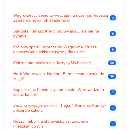
Wągrowieccy seniorzy wracają na uczelnię. Ruszają
4
zapisy na nowy rok akademicki
Starosta Tomasz Kranc odpowiada... ale nie na
9
pytania
Królowa sportu wkracza do Wągrowca. Rusza
6
pierwszy klub lekkoatletyczny dla dzieci
Kolejne stanowisko dla Justyny Michalskiej
69
Herb Wągrowca z błędem. Burmistrzyni pozuje do
39
zdjęć!
Kąpielisko w Kamienicy zamknięte. Wprowadzono
7
zakaz kąpieli!
Zmiana w wągrowieckiej „Trójce”. Karolina Marczyk
7
pokieruje szkołą
Ruszył nabór na stanowisko ds. zasobów
1
mieszkaniowych