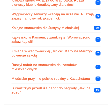
Królowa sportu wkracza do Wągrowca. Rusza
7
pierwszy klub lekkoatletyczny dla dzieci
Wągrowieccy seniorzy wracają na uczelnię. Ruszają
5
zapisy na nowy rok akademicki
Kolejne stanowisko dla Justyny Michalskiej
70
Kąpielisko w Kamienicy zamknięte. Wprowadzono
7
zakaz kąpieli!
Zmiana w wągrowieckiej „Trójce”. Karolina Marczyk
7
pokieruje szkołą
Ruszył nabór na stanowisko ds. zasobów
1
mieszkaniowych
Mieścisko przyjmie polskie rodziny z Kazachstanu
7
Burmistrzyni przedłuża nabór do nagrody „Jakuba
19
2026”