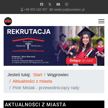
+48 503 142 937
redakcja@portalwrc.pl
Jesteś tutaj:
Start
Wągrowiec
Aktualności z miasta
Piotr Misiak - przewodniczący rady
AKTUALNOŚCI Z MIASTA