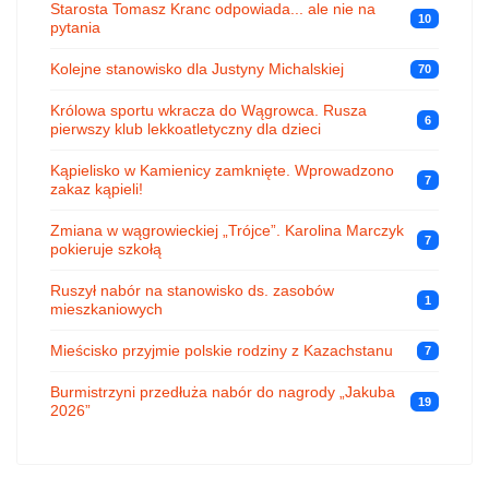
Starosta Tomasz Kranc odpowiada... ale nie na
10
pytania
Kolejne stanowisko dla Justyny Michalskiej
70
Królowa sportu wkracza do Wągrowca. Rusza
6
pierwszy klub lekkoatletyczny dla dzieci
Kąpielisko w Kamienicy zamknięte. Wprowadzono
7
zakaz kąpieli!
Zmiana w wągrowieckiej „Trójce”. Karolina Marczyk
7
pokieruje szkołą
Ruszył nabór na stanowisko ds. zasobów
1
mieszkaniowych
Mieścisko przyjmie polskie rodziny z Kazachstanu
7
Burmistrzyni przedłuża nabór do nagrody „Jakuba
19
2026”