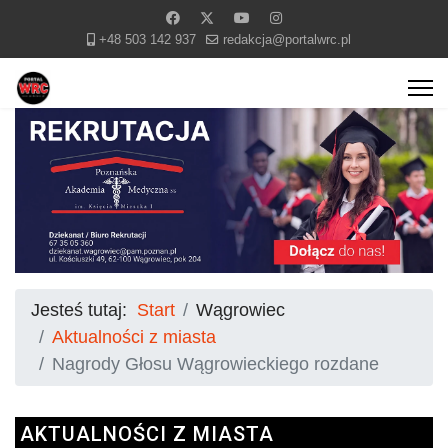
+48 503 142 937
redakcja@portalwrc.pl
Jesteś tutaj:
Start
Wągrowiec
Aktualności z miasta
Nagrody Głosu Wągrowieckiego rozdane
AKTUALNOŚCI Z MIASTA