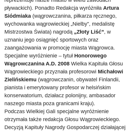
pływackich). Ponadto Redakcja wyróżniła
Artura
Siódmiaka
(wągrowczanina, piłkarza ręcznego,
wychowanka wągrowieckiej „Nielby”, medalistę
Mistrzostwa Świata) nagrodą
„Złoty Liść”
, w
uznaniu jego osiągnięć sportowych oraz
zaangażowania w promocję miasta Wągrowca.
Specjalne wyróżnienie – tytuł
Honorowego
Wągrowczanina A.D. 2008
Wielka Kapituła Głosu
Wągrowieckiego przyznała profesorowi
Michałowi
Zielińskiemu
(wągrowczanin, obywatel Finlandii,
pianista i emerytowany profesor w helsińskim
konserwatorium, działacz polonijny, ambasador
naszego miasta poza granicami kraju).
Podczas Wielkiej Gali specjalne wyróżnienie
otrzymała także redakcja Głosu Wągrowieckiego.
Decyzją Kapituły Nagrody Gospodarczej działającej