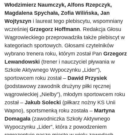
Włodzimierz Naumczyk, Alfons Rzepczyk,
Magdalena Spychała, Zofia Wilińska, Jan
Wojtyszyn
i laureat tego plebiscytu, wspomniany
wcześniej
Grzegorz Hoffmann
. Redakcja Głosu
Wągrowieckiego przeprowadziła także plebiscyt w
kategoriach sportowych. Głosami czytelników
wybrano trenera roku, którym został Pan
Grzegorz
Lewandowski
(trener i nauczyciel pływania w
Szkole Aktywnego Wypoczynku „Lider”),
sportowcem roku został –
Dawid Przysiek
(podstawowy zawodnik drużyny piłki ręcznej
wągrowieckiej „Nielby”), młodym sportowcem roku
został –
Jakub Solecki
(piłkarz nożny KS Unii
Wapno), sportsmenką roku została –
Martyna
Domagała
(zawodniczka Szkoły Aktywnego
Wypoczynku „Lider”, która z powodzeniem
reprezentuje nasze miasto w wielu zawodach