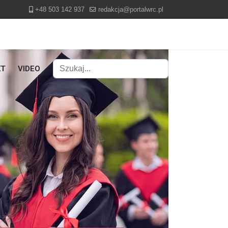
+48 503 142 937
redakcja@portalwrc.pl
Szukaj
KT
VIDEO
Type 2 or more characters for results.