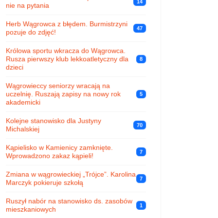
14
nie na pytania
Herb Wągrowca z błędem. Burmistrzyni
47
pozuje do zdjęć!
Królowa sportu wkracza do Wągrowca.
Rusza pierwszy klub lekkoatletyczny dla
8
dzieci
Wągrowieccy seniorzy wracają na
uczelnię. Ruszają zapisy na nowy rok
5
akademicki
Kolejne stanowisko dla Justyny
70
Michalskiej
Kąpielisko w Kamienicy zamknięte.
7
Wprowadzono zakaz kąpieli!
Zmiana w wągrowieckiej „Trójce”. Karolina
7
Marczyk pokieruje szkołą
Ruszył nabór na stanowisko ds. zasobów
1
mieszkaniowych