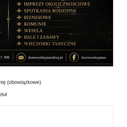
mię (obowiązkowe)
ytuł