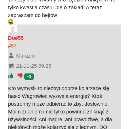
tylko kwestia czasu! Idę o zakład! A teraz
zapraszam do hejtów
Do#55
#57
Marazm
21-11-25 09:26
+3
Kto wymyslił to niezbyt dobrze kojarzące się
hasło Wągrowiec wyzwala energię? Ktoś
postronny może odbierać to zbyt dosłownie.
Moim zdaniem i nie tylko powinno zniknąć z
używalności. Ani mądre, ani prawdziwe, a dla
niektórych może kojarzyć się z jednym. DO