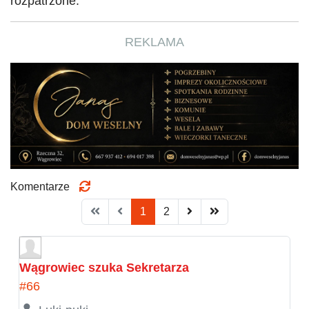
rozpatrzone.
REKLAMA
Komentarze
1
2
Wągrowiec szuka Sekretarza
#66