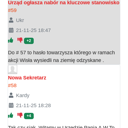
Urząd ogłasza nabór na kluczowe stanowisko
#59
Ukr
21-11-25 18:47
+2
Do # 57 to hasło towarzysza którego w ramach
akcji Wisła wysiedli na ziemię odzyskane .
Nowa Sekretarz
#58
Kardy
21-11-25 18:28
+4
Tak czy siak. Witamy w Urzędzie Panią A.W.To