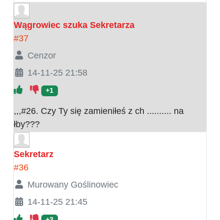
Wągrowiec szuka Sekretarza
#37
Cenzor
14-11-25 21:58
+1
,,,#26. Czy Ty się zamieniłeś z ch .......... na
łby???
Sekretarz
#36
Murowany Goślinowiec
14-11-25 21:45
+3