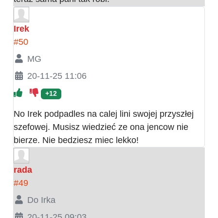
Irek
#50
MG
20-11-25 11:06
+12
No Irek podpadles na calej lini swojej przyszłej
szefowej. Musisz wiedzieć ze ona jencow nie
bierze. Nie bedziesz miec lekko!
rada
#49
Do Irka
20-11-25 09:03