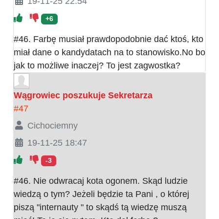
19-11-25 22:54
+6
#46. Farbę musiał prawdopodobnie dać ktoś, kto
miał dane o kandydatach na to stanowisko.No bo
jak to możliwe inaczej? To jest zagwostka?
Wągrowiec poszukuje Sekretarza
#47
Cichociemny
19-11-25 18:47
-3
#46. Nie odwracaj kota ogonem. Skąd ludzie
wiedzą o tym? Jeżeli będzie ta Pani , o której
piszą "internauty " to skądś tą wiedzę muszą