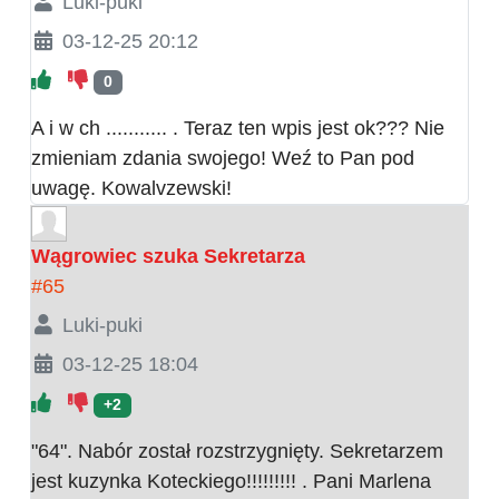
Luki-puki
03-12-25 20:12
0
A i w ch ........... . Teraz ten wpis jest ok??? Nie
zmieniam zdania swojego! Weź to Pan pod
uwagę. Kowalvzewski!
Wągrowiec szuka Sekretarza
#65
Luki-puki
03-12-25 18:04
+2
"64". Nabór został rozstrzygnięty. Sekretarzem
jest kuzynka Koteckiego!!!!!!!!! . Pani Marlena