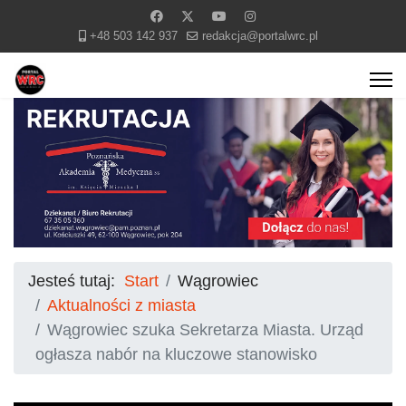
+48 503 142 937
redakcja@portalwrc.pl
Jesteś tutaj:
Start
Wągrowiec
Aktualności z miasta
Wągrowiec szuka Sekretarza Miasta. Urząd
ogłasza nabór na kluczowe stanowisko