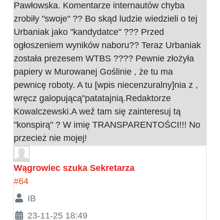
Pawłowska. Komentarze internautów chyba
zrobiły "swoje" ?? Bo skąd ludzie wiedzieli o tej
Urbaniak jako "kandydatce" ??? Przed
ogłoszeniem wyników naboru?? Teraz Urbaniak
została prezesem WTBS ???? Pewnie złożyła
papiery w Murowanej Goślinie , że tu ma
pewnicę roboty. A tu [wpis niecenzuralny]nia z ,
wręcz galopującą"patatajnią.Redaktorze
Kowalczewski.A weź tam się zainteresuj tą
"konspirą" ? W imię TRANSPARENTOŚCI!!! No
przecież nie mojej!
Wągrowiec szuka Sekretarza
#64
IB
23-11-25 18:49