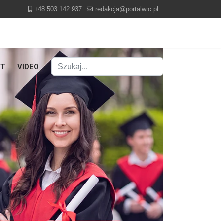
+48 503 142 937
redakcja@portalwrc.pl
Szukaj
KT
VIDEO
Type 2 or more characters for results.