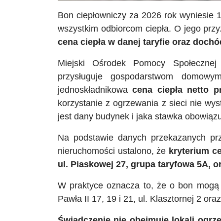
Bon ciepłowniczy za 2026 rok wyniesie 1
wszystkim odbiorcom ciepła. O jego prz
cena ciepła w danej taryfie oraz do
Miejski Ośrodek Pomocy Społecznej
przysługuje gospodarstwom domowym 
jednoskładnikowa
cena ciepła netto p
korzystanie z ogrzewania z sieci nie wyst
jest dany budynek i jaka stawka obowiązu
Na podstawie danych przekazanych pr
nieruchomości ustalono, że
kryterium ce
ul. Piaskowej 27, grupa taryfowa 5A, or
W praktyce oznacza to, że o bon mogą 
Pawła II 17, 19 i 21, ul. Klasztornej 2 ora
Świadczenie nie obejmuje lokali ogrz