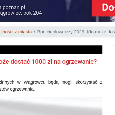
alności z miasta
Bon ciepłowniczy 2026. Kto może dos
oże dostać 1000 zł na ogrzewanie?
dzinnych w Wągrowcu będą mogli skorzystać z
ztów ogrzewania.