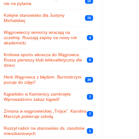
10
nie na pytania
Kolejne stanowisko dla Justyny
70
Michalskiej
Wągrowieccy seniorzy wracają na
uczelnię. Ruszają zapisy na nowy rok
4
akademicki
Królowa sportu wkracza do Wągrowca.
Rusza pierwszy klub lekkoatletyczny dla
6
dzieci
Herb Wągrowca z błędem. Burmistrzyni
39
pozuje do zdjęć!
Kąpielisko w Kamienicy zamknięte.
7
Wprowadzono zakaz kąpieli!
Zmiana w wągrowieckiej „Trójce”. Karolina
7
Marczyk pokieruje szkołą
Ruszył nabór na stanowisko ds. zasobów
1
mieszkaniowych