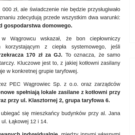
 000 zł, ale świadczenie nie będzie przysługiwało
yznaniu zdecydują przede wszystkim dwa warunki:
chód gospodarstwa domowego.
 w Wągrowcu wskazał, że bon ciepłowniczy
korzystającym z ciepła systemowego, jeśli
rzekracza 170 zł za GJ.
To oznacza, że samo
arczy. Kluczowe jest to, z jakiej kotłowni zasilany
je w konkretnej grupie taryfowej.
zez PEC Wągrowiec Sp. z o.o. oraz zarządców
nowe spełniają lokale zasilane z kotłowni przy
az przy ul. Klasztornej 2, grupa taryfowa 6.
ubiegać się mieszkańcy budynków przy al. Jana
z ul. Łąkowej 12 i 14.
ewanych indywidualnie
, między innymi własnymi