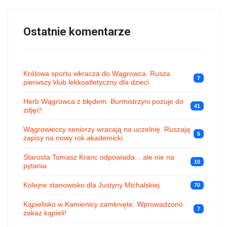
Ostatnie komentarze
Królowa sportu wkracza do Wągrowca. Rusza
7
pierwszy klub lekkoatletyczny dla dzieci
Herb Wągrowca z błędem. Burmistrzyni pozuje do
41
zdjęć!
Wągrowieccy seniorzy wracają na uczelnię. Ruszają
5
zapisy na nowy rok akademicki
Starosta Tomasz Kranc odpowiada... ale nie na
10
pytania
Kolejne stanowisko dla Justyny Michalskiej
70
Kąpielisko w Kamienicy zamknięte. Wprowadzono
7
zakaz kąpieli!