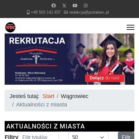
+48 503 142 937
redakcja@portalwrc.pl
Jesteś tutaj:
Start
Wągrowiec
Aktualności z miasta
AKTUALNOŚCI Z MIASTA
Filtr tytułów
Pokaż #
Filtry
Filtr