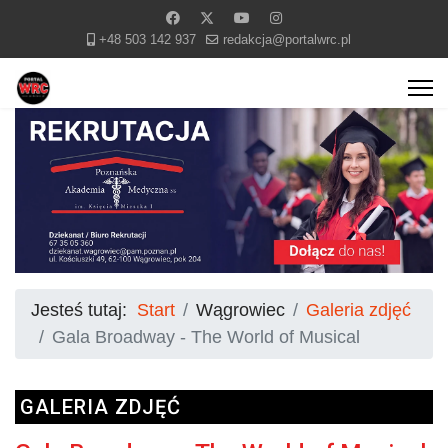
+48 503 142 937
redakcja@portalwrc.pl
Jesteś tutaj:
Start
Wągrowiec
Galeria zdjęć
Gala Broadway - The World of Musical
GALERIA ZDJĘĆ