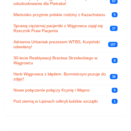
57
odszkodowanie dla Pietraka!
Mieścisko przyjmie polskie rodziny z Kazachstanu
6
Sprawą ciężarnej pacjentki z Wągrowca zajął się
37
Rzecznik Praw Pacjenta
Adrianna Urbaniak prezesem WTBS, Kurpiński
107
odwołany!
30-lecie Reaktywacji Bractwa Strzeleckiego w
8
Wągrowcu
Herb Wągrowca z błędem. Burmistrzyni pozuje do
38
zdjęć!
Nowe połączenie połączy Kcynię i Wapno
6
Pod ziemią w Lipinach odkryli ludzkie szczątki
1