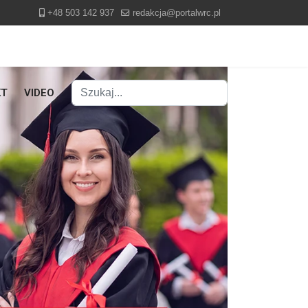
+48 503 142 937
redakcja@portalwrc.pl
Szukaj
KT
VIDEO
Type 2 or more characters for results.