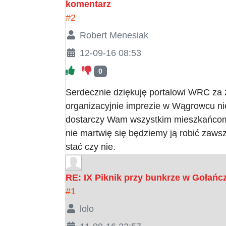
komentarz
#2
Robert Menesiak
12-09-16 08:53
0
Serdecznie dziękuję portalowi WRC za zd
organizacyjnie imprezie w Wągrowcu nie
dostarczy Wam wszystkim mieszkańcom d
nie martwię się będziemy ją robić zawsz
stać czy nie.
RE: IX Piknik przy bunkrze w Gołańc
#1
lolo