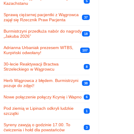
5
Kazachstanu
Sprawą ciężarnej pacjentki z Wągrowca
37
zajął się Rzecznik Praw Pacjenta
Burmistrzyni przedłuża nabór do nagrody
18
„Jakuba 2026”
Adrianna Urbaniak prezesem WTBS,
107
Kurpiński odwołany!
30-lecie Reaktywacji Bractwa
8
Strzeleckiego w Wągrowcu
Herb Wągrowca z błędem. Burmistrzyni
38
pozuje do zdjęć!
Nowe połączenie połączy Kcynię i Wapno
6
Pod ziemią w Lipinach odkryli ludzkie
1
szczątki
Syreny zawyją o godzinie 17.00. To
3
ćwiczenia i hołd dla powstańców