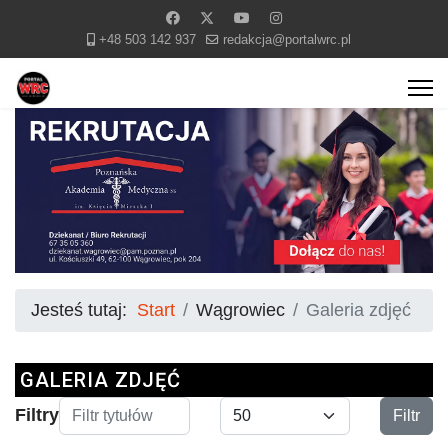
+48 503 142 937
redakcja@portalwrc.pl
Jesteś tutaj:
Start
Wągrowiec
Galeria zdjęć
GALERIA ZDJĘĆ
Filtr tytułów
Pokaż #
Filtry
Filtr