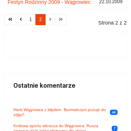
Festyn Rodzinny 2009 - Wągrowiec
22.10.2009
1
2
Strona 2 z 2
Ostatnie komentarze
Herb Wągrowca z błędem. Burmistrzyni pozuje do
44
zdjęć!
Królowa sportu wkracza do Wągrowca. Rusza
7
pierwszy klub lekkoatletyczny dla dzieci