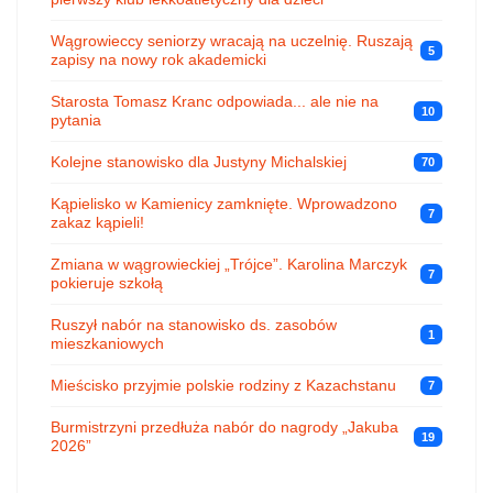
Wągrowieccy seniorzy wracają na uczelnię. Ruszają
5
zapisy na nowy rok akademicki
Starosta Tomasz Kranc odpowiada... ale nie na
10
pytania
Kolejne stanowisko dla Justyny Michalskiej
70
Kąpielisko w Kamienicy zamknięte. Wprowadzono
7
zakaz kąpieli!
Zmiana w wągrowieckiej „Trójce”. Karolina Marczyk
7
pokieruje szkołą
Ruszył nabór na stanowisko ds. zasobów
1
mieszkaniowych
Mieścisko przyjmie polskie rodziny z Kazachstanu
7
Burmistrzyni przedłuża nabór do nagrody „Jakuba
19
2026”