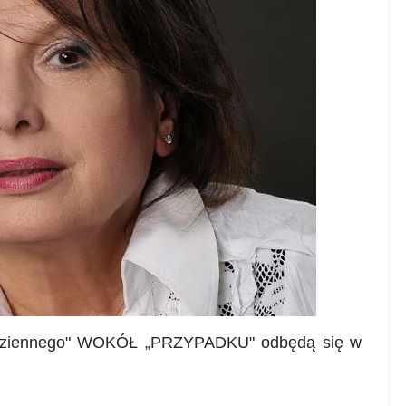
dziennego
"
WOKÓŁ
„
PRZYPADKU
"
odbędą się w