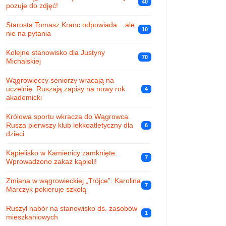
40
pozuje do zdjęć!
Starosta Tomasz Kranc odpowiada... ale
10
nie na pytania
Kolejne stanowisko dla Justyny
70
Michalskiej
Wągrowieccy seniorzy wracają na
uczelnię. Ruszają zapisy na nowy rok
4
akademicki
Królowa sportu wkracza do Wągrowca.
Rusza pierwszy klub lekkoatletyczny dla
6
dzieci
Kąpielisko w Kamienicy zamknięte.
7
Wprowadzono zakaz kąpieli!
Zmiana w wągrowieckiej „Trójce”. Karolina
7
Marczyk pokieruje szkołą
Ruszył nabór na stanowisko ds. zasobów
1
mieszkaniowych