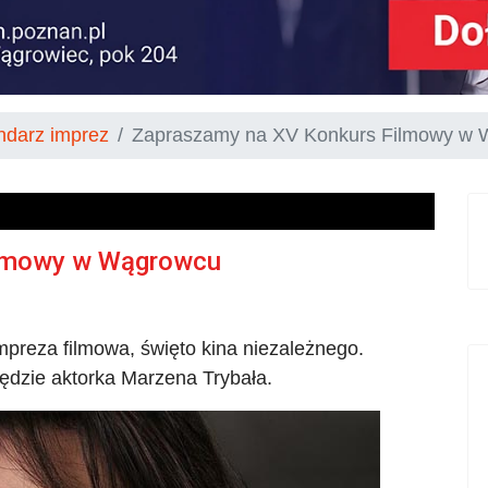
ndarz imprez
Zapraszamy na XV Konkurs Filmowy w
ilmowy w Wągrowcu
preza filmowa, święto kina niezależnego.
ędzie aktorka Marzena Trybała.