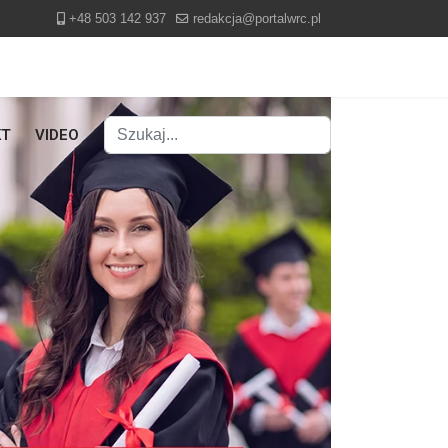
+48 503 142 937
redakcja@portalwrc.pl
Szukaj
KT
VIDEO
Type 2 or more characters for results.