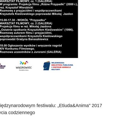
iędzynarodowym festiwalu:
„
Etiuda&Anima
"
2017
życia codziennego