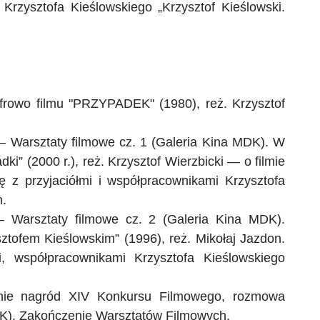
rzysztofa Kieślowskiego „Krzysztof Kieślowski.
frowo filmu
"
PRZYPADEK
"
(1980), reż. Krzysztof
– Warsztaty filmowe cz. 1 (Galeria Kina MDK). W
ki” (2000 r.), reż. Krzysztof Wierzbicki — o filmie
 z przyjaciółmi i współpracownikami Krzysztofa
n
.
 Warsztaty filmowe cz. 2 (Galeria Kina MDK).
sztofem Kieślowskim” (1996), reż. Mikołaj
Jazdon
.
, współpracownikami Krzysztofa Kieślowskiego
nie nagród XIV Konkursu Filmowego, rozmowa
DK). Zakończenie Warsztatów Filmowych.