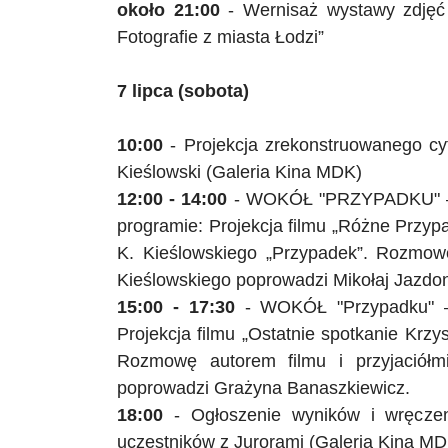
około 21:00
- Wernisaż wystawy zdjęć K
Fotografie z miasta Łodzi”
7 lipca (sobota)
10:00
- Projekcja zrekonstruowanego cy
Kieślowski (Galeria Kina MDK)
12:00 - 14:00
- WOKÓŁ
"
PRZYPADKU
"
programie: Projekcja filmu „Różne Przypad
K. Kieślowskiego „Przypadek”. Rozmowę
Kieślowskiego poprowadzi Mikołaj
Jazdo
15:00 - 17:30
- WOKÓŁ
"
Przypadku
"
–
Projekcja filmu „Ostatnie spotkanie Krzy
Rozmowę autorem filmu i przyjaciółmi
poprowadzi Grażyna Banaszkiewicz.
18:00
- Ogłoszenie wyników i wręcze
uczestników z Jurorami (Galeria Kina M