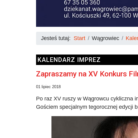
Jesteś tutaj:
Start
Wągrowiec
Kale
KALENDARZ IMPREZ
Zapraszamy na XV Konkurs F
01 lipiec 2018
Po raz XV ruszy w Wągrowcu cykliczna im
Gościem specjalnym tegorocznej edycji b