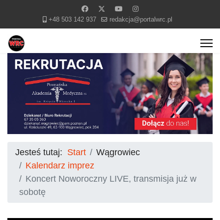
+48 503 142 937
redakcja@portalwrc.pl
Jesteś tutaj:
Start
Wągrowiec
Kalendarz imprez
Koncert Noworoczny LIVE, transmisja już w
sobotę