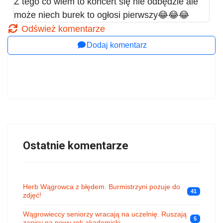
Z tego co wiem to koncert się nie odbędzie ale
może niech burek to ogłosi pierwszy😂😂😂
Odśwież komentarze
Dodaj komentarz
Ostatnie komentarze
Herb Wągrowca z błędem. Burmistrzyni pozuje do
41
zdjęć!
Wągrowieccy seniorzy wracają na uczelnię. Ruszają
5
zapisy na nowy rok akademicki