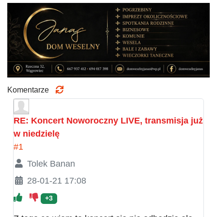
Komentarze
RE: Koncert Noworoczny LIVE, transmisja już
w niedzielę
#1
Tolek Banan
28-01-21 17:08
+3