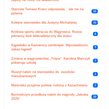
Starosta Tomasz Kranc odpowiada... ale nie na
10
pytania
Kolejne stanowisko dla Justyny Michalskiej
70
Królowa sportu wkracza do Wągrowca. Rusza
6
pierwszy klub lekkoatletyczny dla dzieci
Kąpielisko w Kamienicy zamknięte. Wprowadzono
7
zakaz kąpieli!
Zmiana w wągrowieckiej „Trójce”. Karolina Marczyk
7
pokieruje szkołą
Ruszył nabór na stanowisko ds. zasobów
1
mieszkaniowych
Mieścisko przyjmie polskie rodziny z Kazachstanu
7
Burmistrzyni przedłuża nabór do nagrody „Jakuba
19
2026”