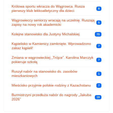
Królowa sportu wkracza do Wągrowca. Rusza
8
pierwszy klub lekkoatletyczny dla dzieci
Wągrowieccy seniorzy wracają na uczelnię. Ruszają
5
zapisy na nowy rok akademicki
Kolejne stanowisko dla Justyny Michalskiej
70
Kąpielisko w Kamienicy zamknięte. Wprowadzono
7
zakaz kąpieli!
Zmiana w wągrowieckiej „Trójce”. Karolina Marczyk
7
pokieruje szkołą
Ruszył nabór na stanowisko ds. zasobów
1
mieszkaniowych
Mieścisko przyjmie polskie rodziny z Kazachstanu
7
Burmistrzyni przedłuża nabór do nagrody „Jakuba
19
2026”