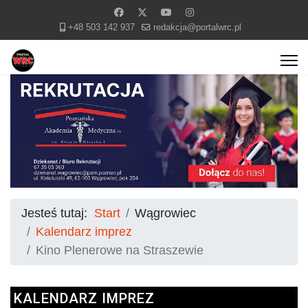
+48 503 142 937
redakcja@portalwrc.pl
Jesteś tutaj:
Start
Wągrowiec
Kalendarz imprez
Kino Plenerowe na Straszewie
KALENDARZ IMPREZ