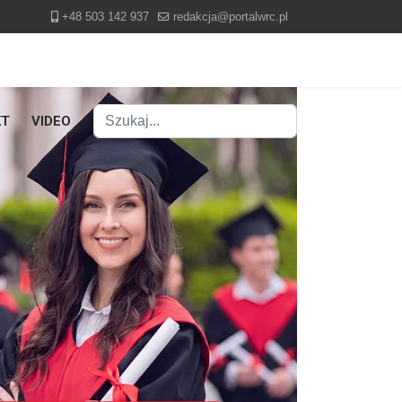
+48 503 142 937
redakcja@portalwrc.pl
Szukaj
KT
VIDEO
Type 2 or more characters for results.