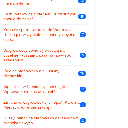
12
nie na pytania
Herb Wągrowca z błędem. Burmistrzyni
45
pozuje do zdjęć!
Królowa sportu wkracza do Wągrowca.
Rusza pierwszy klub lekkoatletyczny dla
7
dzieci
Wągrowieccy seniorzy wracają na
uczelnię. Ruszają zapisy na nowy rok
5
akademicki
Kolejne stanowisko dla Justyny
70
Michalskiej
Kąpielisko w Kamienicy zamknięte.
7
Wprowadzono zakaz kąpieli!
Zmiana w wągrowieckiej „Trójce”. Karolina
7
Marczyk pokieruje szkołą
Ruszył nabór na stanowisko ds. zasobów
1
mieszkaniowych