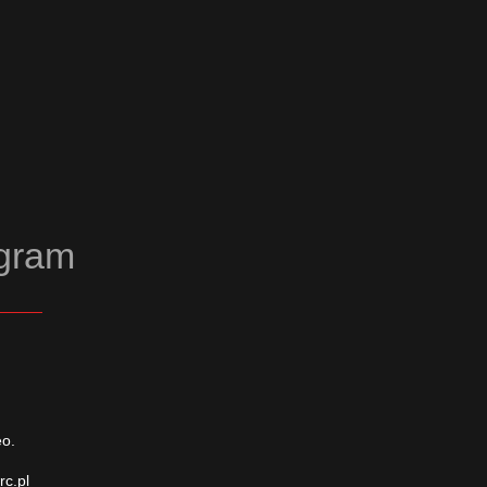
agram
eo.
rc.pl