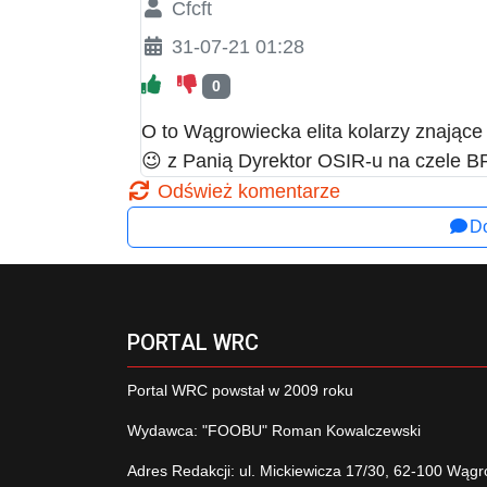
Cfcft
31-07-21 01:28
0
O to Wągrowiecka elita kolarzy znające
😉 z Panią Dyrektor OSIR-u na czel
Odśwież komentarze
Do
PORTAL WRC
Portal WRC powstał w 2009 roku
Wydawca: "FOOBU" Roman Kowalczewski
Adres Redakcji: ul. Mickiewicza 17/30, 62-100 Wągr