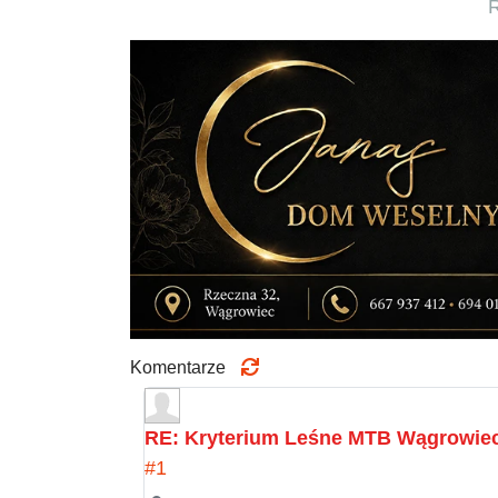
Komentarze
RE: Kryterium Leśne MTB Wągrowie
#1