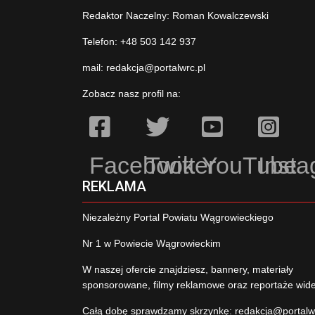
Redaktor Naczelny: Roman Kowalczewski
Telefon: +48 503 142 937
mail:
redakcja@portalwrc.pl
Zobacz nasz profil na:
Facebook
Twitter
YouTube
Inst
REKLAMA
Niezależny Portal Powiatu Wągrowieckiego
Nr 1 w Powiecie Wągrowieckim
W naszej ofercie znajdziesz, bannery, materiały
sponsorowane, filmy reklamowe oraz reportaże wid
Całą dobę sprawdzamy skrzynkę:
redakcja@portalw