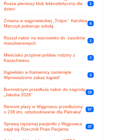
Rusza pierwszy klub lekkoatletyczny dla
1
dzieci
Zmiana w wągrowieckiej „Trójce”. Karolina
6
Marczyk pokieruje szkołą
Ruszył nabór na stanowisko ds. zasobów
1
mieszkaniowych
Mieścisko przyjmie polskie rodziny z
7
Kazachstanu
Kąpielisko w Kamienicy zamknięte.
2
Wprowadzono zakaz kąpieli!
Burmistrzyni przedłuża nabór do nagrody
19
„Jakuba 2026”
Remont plaży w Wągrowcu przedłużony
57
o 238 dni, odszkodowanie dla Pietraka!
Sprawą ciężarnej pacjentki z Wągrowca
37
zajął się Rzecznik Praw Pacjenta