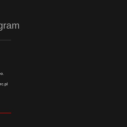
agram
eo.
rc.pl