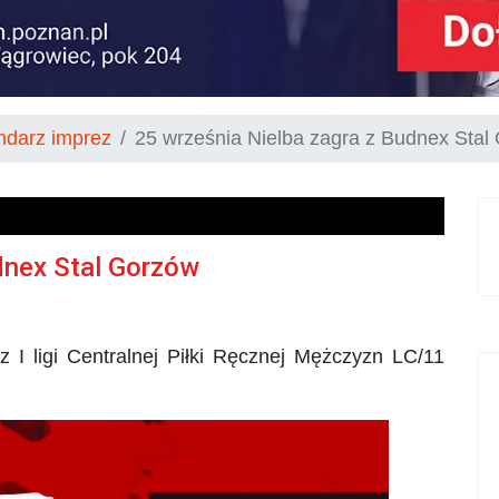
ndarz imprez
25 września Nielba zagra z Budnex Stal
dnex Stal Gorzów
 I ligi Centralnej Piłki Ręcznej Mężczyzn
LC
/11