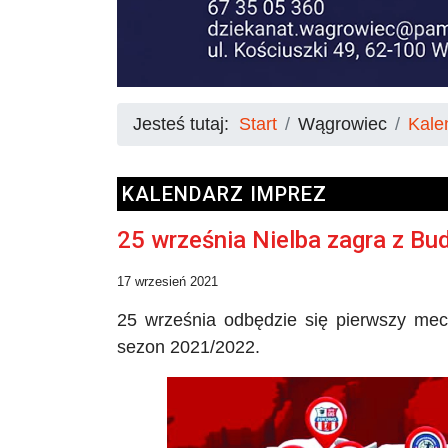
Jesteś tutaj:
Start
Wągrowiec
Kale
KALENDARZ IMPREZ
25 września Nielba zagra z Bu
17 wrzesień 2021
25 września odbędzie się pierwszy mecz
sezon
2021/2022.