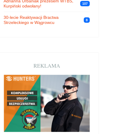
Adrianna Urbaniak prezesem WTBS,
107
Kurpiński odwołany!
30-lecie Reaktywacji Bractwa
8
Strzeleckiego w Wągrowcu
REKLAMA