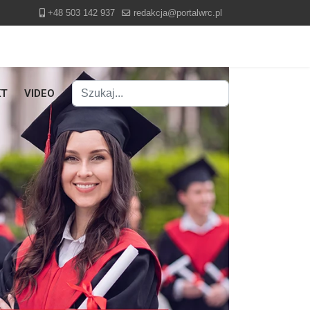
+48 503 142 937
redakcja@portalwrc.pl
Szukaj
KT
VIDEO
Type 2 or more characters for results.