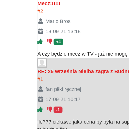
Mecz!!!!!!
#2
Mario Bros
18-09-21 13:18
+4
A czy będzie mecz w TV - już nie mogę 
RE: 25 września Nielba zagra z Budn
#1
fan piłki ręcznej
17-09-21 10:17
-1
ile??? ciekawe jaka cena by była na su