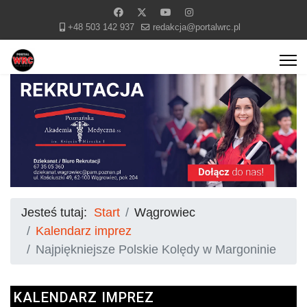
+48 503 142 937
redakcja@portalwrc.pl
Jesteś tutaj:
Start
Wągrowiec
Kalendarz imprez
Najpiękniejsze Polskie Kolędy w Margoninie
KALENDARZ IMPREZ