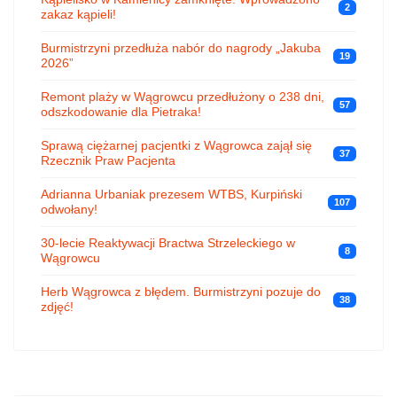
2
zakaz kąpieli!
Burmistrzyni przedłuża nabór do nagrody „Jakuba
19
2026”
Remont plaży w Wągrowcu przedłużony o 238 dni,
57
odszkodowanie dla Pietraka!
Sprawą ciężarnej pacjentki z Wągrowca zajął się
37
Rzecznik Praw Pacjenta
Adrianna Urbaniak prezesem WTBS, Kurpiński
107
odwołany!
30-lecie Reaktywacji Bractwa Strzeleckiego w
8
Wągrowcu
Herb Wągrowca z błędem. Burmistrzyni pozuje do
38
zdjęć!