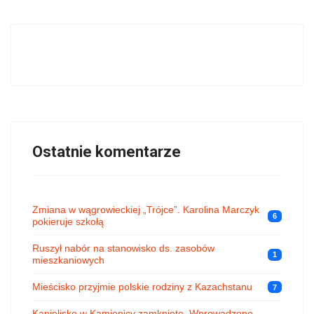
Ostatnie komentarze
Zmiana w wągrowieckiej „Trójce”. Karolina Marczyk
6
pokieruje szkołą
Ruszył nabór na stanowisko ds. zasobów
1
mieszkaniowych
Mieścisko przyjmie polskie rodziny z Kazachstanu
7
Kąpielisko w Kamienicy zamknięte. Wprowadzono