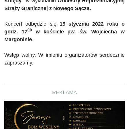
Kolędy
"
w wykonaniu
Orkiestry Reprezentacyjnej
Straży Granicznej z Nowego Sącza.
Koncert odbędzie się
15 stycznia 2022 roku o
00
godz. 17
w kościele pw. św. Wojciecha w
Margoninie
.
Wstęp wolny. W imieniu organizatorów serdecznie
zapraszamy.
REKLAMA