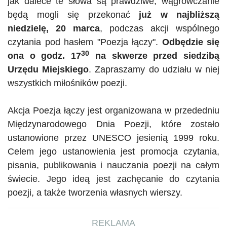
jak dalece te słowa są prawdziwe, wągrowczanie
będą mogli się przekonać
już w najbliższą
niedzielę, 20 marca
, podczas akcji wspólnego
czytania pod hasłem
"
Poezja łączy".
Odbędzie się
30
ona o godz. 17
na skwerze przed siedzibą
Urzędu Miejskiego
. Zapraszamy do udziału w niej
wszystkich miłośników poezji.
Akcja Poezja łączy jest organizowana w przededniu
Międzynarodowego Dnia Poezji, które zostało
ustanowione przez UNESCO jesienią 1999 roku.
Celem jego ustanowienia jest promocja czytania,
pisania, publikowania i nauczania poezji na całym
świecie. Jego ideą jest zachęcanie do czytania
poezji, a także tworzenia własnych wierszy.
REKLAMA