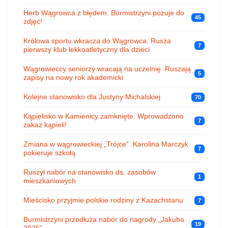
Herb Wągrowca z błędem. Burmistrzyni pozuje do
45
zdjęć!
Królowa sportu wkracza do Wągrowca. Rusza
7
pierwszy klub lekkoatletyczny dla dzieci
Wągrowieccy seniorzy wracają na uczelnię. Ruszają
5
zapisy na nowy rok akademicki
Kolejne stanowisko dla Justyny Michalskiej
70
Kąpielisko w Kamienicy zamknięte. Wprowadzono
7
zakaz kąpieli!
Zmiana w wągrowieckiej „Trójce”. Karolina Marczyk
7
pokieruje szkołą
Ruszył nabór na stanowisko ds. zasobów
1
mieszkaniowych
Mieścisko przyjmie polskie rodziny z Kazachstanu
7
Burmistrzyni przedłuża nabór do nagrody „Jakuba
19