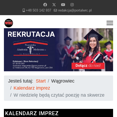
+48 503 142 937
redakcja@portalwrc.pl
Jesteś tutaj:
Start
Wągrowiec
Kalendarz imprez
W niedzielę będą czytać poezję na skwerze
KALENDARZ IMPREZ