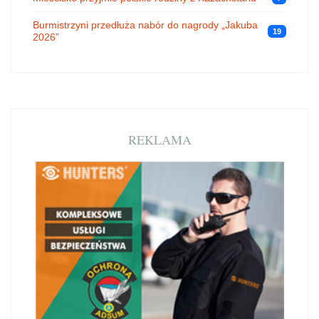
Burmistrzyni przedłuża nabór do nagrody „Jakuba
19
2026”
REKLAMA