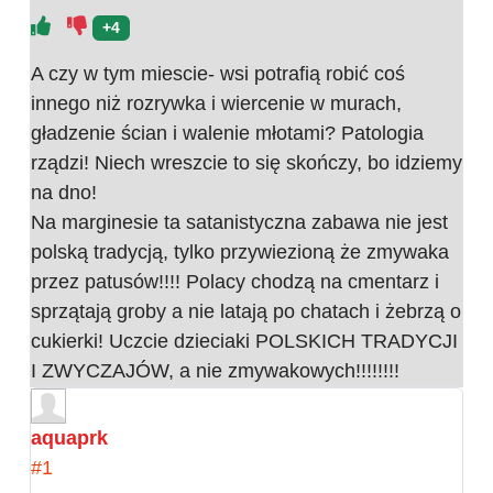
+4
A czy w tym miescie- wsi potrafią robić coś
innego niż rozrywka i wiercenie w murach,
gładzenie ścian i walenie młotami? Patologia
rządzi! Niech wreszcie to się skończy, bo idziemy
na dno!
Na marginesie ta satanistyczna zabawa nie jest
polską tradycją, tylko przywiezioną że zmywaka
przez patusów!!!! Polacy chodzą na cmentarz i
sprzątają groby a nie latają po chatach i żebrzą o
cukierki! Uczcie dzieciaki POLSKICH TRADYCJI
I ZWYCZAJÓW, a nie zmywakowych!!!!!!!!
aquaprk
#1