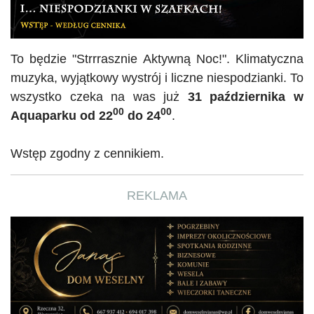
To będzie
"
Strrrasznie
Aktywną Noc!". Klimatyczna
muzyka, wyjątkowy wystrój i liczne niespodzianki. To
wszystko czeka na was już
31 października w
00
00
Aquaparku od 22
do 24
.
Wstęp zgodny z cennikiem.
REKLAMA