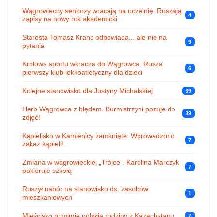
Wągrowieccy seniorzy wracają na uczelnię. Ruszają
4
zapisy na nowy rok akademicki
Starosta Tomasz Kranc odpowiada... ale nie na
9
pytania
Królowa sportu wkracza do Wągrowca. Rusza
6
pierwszy klub lekkoatletyczny dla dzieci
Kolejne stanowisko dla Justyny Michalskiej
69
Herb Wągrowca z błędem. Burmistrzyni pozuje do
39
zdjęć!
Kąpielisko w Kamienicy zamknięte. Wprowadzono
7
zakaz kąpieli!
Zmiana w wągrowieckiej „Trójce”. Karolina Marczyk
7
pokieruje szkołą
Ruszył nabór na stanowisko ds. zasobów
1
mieszkaniowych
Mieścisko przyjmie polskie rodziny z Kazachstanu
7