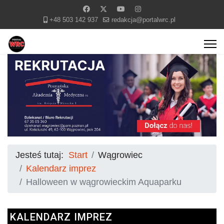
+48 503 142 937
redakcja@portalwrc.pl
Jesteś tutaj:
Start
Wągrowiec
Kalendarz imprez
Halloween w wągrowieckim Aquaparku
KALENDARZ IMPREZ