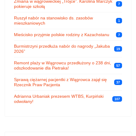
Zmiana w wągrowieckiej „Trójce”. Karolina Marczyk
7
pokieruje szkołą
Ruszył nabór na stanowisko ds. zasobów
1
mieszkaniowych
Mieścisko przyjmie polskie rodziny z Kazachstanu
7
Burmistrzyni przedłuża nabór do nagrody „Jakuba
19
2026”
Remont plaży w Wągrowcu przedłużony o 238 dni,
57
odszkodowanie dla Pietraka!
Sprawą ciężarnej pacjentki z Wągrowca zajął się
37
Rzecznik Praw Pacjenta
Adrianna Urbaniak prezesem WTBS, Kurpiński
107
odwołany!