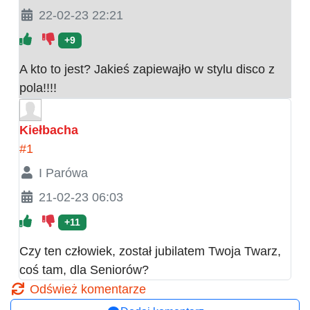
22-02-23 22:21
+9
A kto to jest? Jakieś zapiewajło w stylu disco z
pola!!!!
Kiełbacha
#1
I Parówa
21-02-23 06:03
+11
Czy ten człowiek, został jubilatem Twoja Twarz,
coś tam, dla Seniorów?
Odśwież komentarze