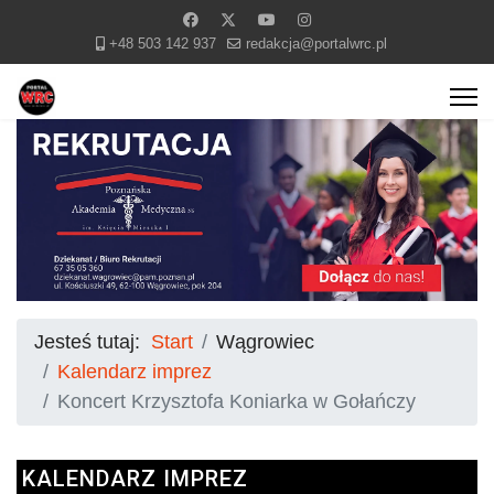
+48 503 142 937
redakcja@portalwrc.pl
Jesteś tutaj:
Start
Wągrowiec
Kalendarz imprez
Koncert Krzysztofa Koniarka w Gołańczy
KALENDARZ IMPREZ