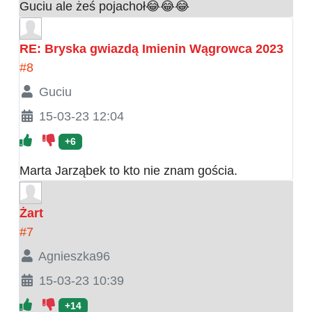
Guciu ale żeś pojachoł😂😂😂
RE: Bryska gwiazdą Imienin Wągrowca 2023
#8
Guciu
15-03-23 12:04
+6
Marta Jarząbek to kto nie znam gościa.
Żart
#7
Agnieszka96
15-03-23 10:39
+14