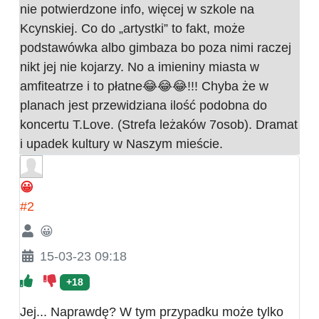
nie potwierdzone info, więcej w szkole na
Kcynskiej. Co do „artystki” to fakt, może
podstawówka albo gimbaza bo poza nimi raczej
nikt jej nie kojarzy. No a imieniny miasta w
amfiteatrze i to płatne😂😂😂!!! Chyba że w
planach jest przewidziana ilość podobna do
koncertu T.Love. (Strefa leżaków 7osob). Dramat
i upadek kultury w Naszym mieście.
😀
#2
😀
15-03-23 09:18
+18
Jej... Naprawdę? W tym przypadku może tylko