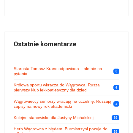
Ostatnie komentarze
Starosta Tomasz Kranc odpowiada... ale nie na
8
pytania
Królowa sportu wkracza do Wągrowca. Rusza
6
pierwszy klub lekkoatletyczny dla dzieci
Wągrowieccy seniorzy wracają na uczelnię. Ruszają
4
zapisy na nowy rok akademicki
Kolejne stanowisko dla Justyny Michalskiej
69
Herb Wągrowca z błędem. Burmistrzyni pozuje do
39