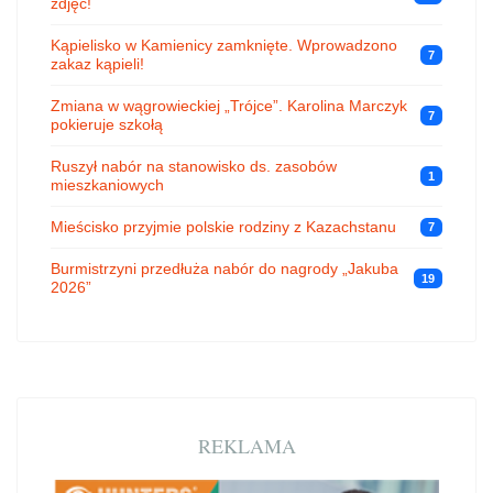
zdjęć!
Kąpielisko w Kamienicy zamknięte. Wprowadzono
7
zakaz kąpieli!
Zmiana w wągrowieckiej „Trójce”. Karolina Marczyk
7
pokieruje szkołą
Ruszył nabór na stanowisko ds. zasobów
1
mieszkaniowych
Mieścisko przyjmie polskie rodziny z Kazachstanu
7
Burmistrzyni przedłuża nabór do nagrody „Jakuba
19
2026”
REKLAMA