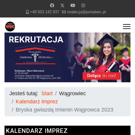
+48 503 142 937
redakcja@portalwrc.pl
Jesteś tutaj:
Start
Wągrowiec
Kalendarz imprez
Bryska gwiazdą Imienin Wągrowca 2023
KALENDARZ IMPREZ