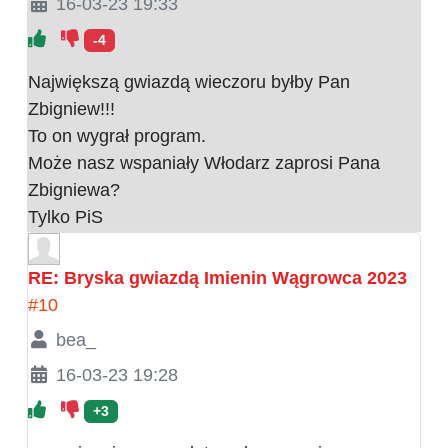
16-03-23 19:33
-4
Największą gwiazdą wieczoru byłby Pan
Zbigniew!!!
To on wygrał program.
Może nasz wspaniały Włodarz zaprosi Pana
Zbigniewa?
Tylko PiS
RE: Bryska gwiazdą Imienin Wągrowca 2023
#10
bea_
16-03-23 19:28
+3