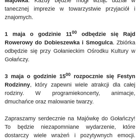
Majówka
. Każdy będzie mógł wziąć udział w
tanecznej imprezie w towarzystwie przyjaciół i
znajomych.
00
1 maja o godzinie 11
odbędzie się Rajd
Rowerowy do
Dobieszewka
i
Smogulca
. Zbiórka
odbędzie się przy Gołanieckim Ośrodku Kultury w
Gołańczy
.
00
3 maja o godzinie 15
rozpocznie się Festyn
Rodzinny
, który zapewni wiele atrakcji dla całej
rodziny. W
programiekoncerty
, animacje,
dmuchańce
oraz malowanie twarzy.
Zapraszamy serdecznie na Majówkę do
Gołańczy
!
To będzie niezapomniane wydarzenie, które
dostarczy wiele wrażeń i pozytywnych emocji.