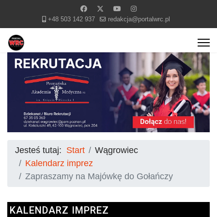
+48 503 142 937
redakcja@portalwrc.pl
Jesteś tutaj:
Start
Wągrowiec
Kalendarz imprez
Zapraszamy na Majówkę do Gołańczy
KALENDARZ IMPREZ