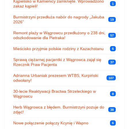
Kąpielisko w Kamienicy zamknięte. Wprowadzono
1
zakaz kąpieli!
Burmistrzyni przedłuża nabór do nagrody „Jakuba
19
2026”
Remont plaży w Wągrowcu przedłużony o 238 dni,
57
odszkodowanie dla Pietraka!
Mieścisko przyjmie polskie rodziny z Kazachstanu
6
Sprawą ciężarnej pacjentki z Wągrowca zajął się
37
Rzecznik Praw Pacjenta
Adrianna Urbaniak prezesem WTBS, Kurpiński
107
odwołany!
30-lecie Reaktywacji Bractwa Strzeleckiego w
8
Wągrowcu
Herb Wągrowca z błędem. Burmistrzyni pozuje do
38
zdjęć!
Nowe połączenie połączy Kcynię i Wapno
6