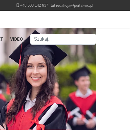
+48 503 142 937
redakcja@portalwrc.pl
Szukaj
KT
VIDEO
Type 2 or more characters for results.