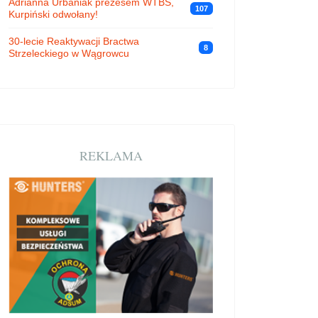
Adrianna Urbaniak prezesem WTBS,
107
Kurpiński odwołany!
30-lecie Reaktywacji Bractwa
8
Strzeleckiego w Wągrowcu
REKLAMA