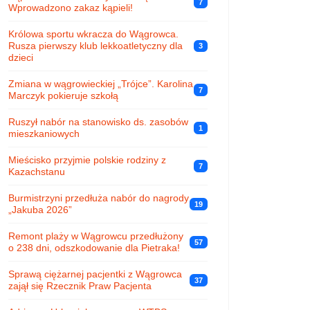
7
Wprowadzono zakaz kąpieli!
Królowa sportu wkracza do Wągrowca.
Rusza pierwszy klub lekkoatletyczny dla
3
dzieci
Zmiana w wągrowieckiej „Trójce”. Karolina
7
Marczyk pokieruje szkołą
Ruszył nabór na stanowisko ds. zasobów
1
mieszkaniowych
Mieścisko przyjmie polskie rodziny z
7
Kazachstanu
Burmistrzyni przedłuża nabór do nagrody
19
„Jakuba 2026”
Remont plaży w Wągrowcu przedłużony
57
o 238 dni, odszkodowanie dla Pietraka!
Sprawą ciężarnej pacjentki z Wągrowca
37
zajął się Rzecznik Praw Pacjenta