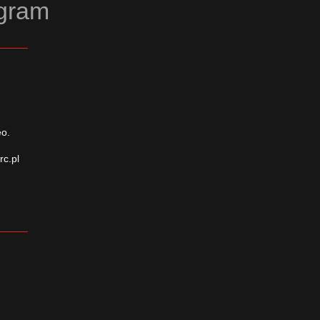
agram
eo.
rc.pl