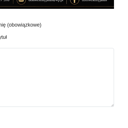
mię (obowiązkowe)
ytuł