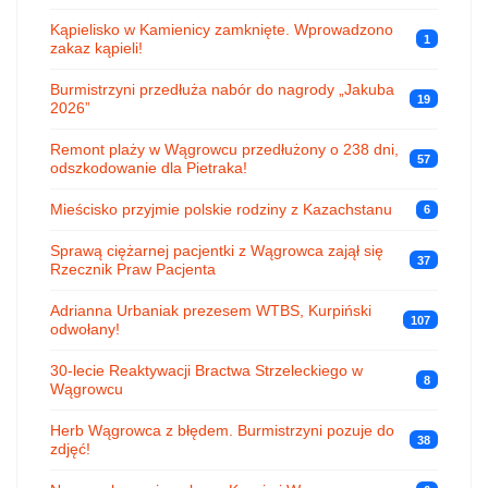
Kąpielisko w Kamienicy zamknięte. Wprowadzono
1
zakaz kąpieli!
Burmistrzyni przedłuża nabór do nagrody „Jakuba
19
2026”
Remont plaży w Wągrowcu przedłużony o 238 dni,
57
odszkodowanie dla Pietraka!
Mieścisko przyjmie polskie rodziny z Kazachstanu
6
Sprawą ciężarnej pacjentki z Wągrowca zajął się
37
Rzecznik Praw Pacjenta
Adrianna Urbaniak prezesem WTBS, Kurpiński
107
odwołany!
30-lecie Reaktywacji Bractwa Strzeleckiego w
8
Wągrowcu
Herb Wągrowca z błędem. Burmistrzyni pozuje do
38
zdjęć!