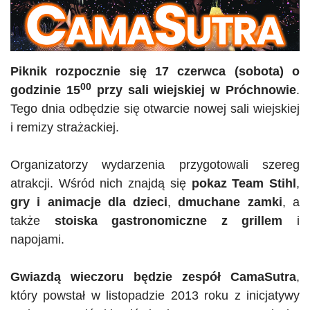
Piknik rozpocznie się 17 czerwca (sobota) o
00
godzinie 15
przy sali wiejskiej w
Próchnowie
.
Tego dnia odbędzie się otwarcie nowej sali wiejskiej
i remizy strażackiej.
Organizatorzy wydarzenia przygotowali szereg
atrakcji. Wśród nich znajdą się
pokaz Team
Stihl
,
gry i animacje dla dzieci
,
dmuchane zamki
, a
także
stoiska gastronomiczne z grillem
i
napojami.
Gwiazdą wieczoru będzie zespół
CamaSutra
,
który powstał w listopadzie 2013 roku z inicjatywy