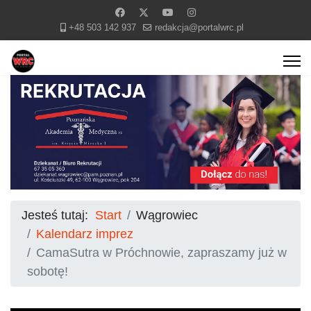
+48 503 142 937
redakcja@portalwrc.pl
Jesteś tutaj:
Start
Wągrowiec
Kalendarz imprez
CamaSutra w Próchnowie, zapraszamy już w
sobotę!