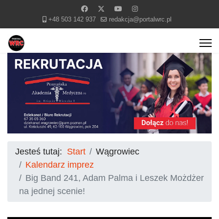
+48 503 142 937
redakcja@portalwrc.pl
Jesteś tutaj:
Start
Wągrowiec
Kalendarz imprez
Big Band 241, Adam Palma i Leszek Możdżer
na jednej scenie!