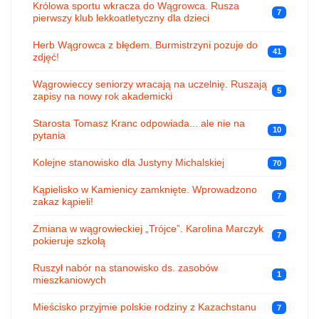
Królowa sportu wkracza do Wągrowca. Rusza
7
pierwszy klub lekkoatletyczny dla dzieci
Herb Wągrowca z błędem. Burmistrzyni pozuje do
41
zdjęć!
Wągrowieccy seniorzy wracają na uczelnię. Ruszają
5
zapisy na nowy rok akademicki
Starosta Tomasz Kranc odpowiada... ale nie na
10
pytania
Kolejne stanowisko dla Justyny Michalskiej
70
Kąpielisko w Kamienicy zamknięte. Wprowadzono
7
zakaz kąpieli!
Zmiana w wągrowieckiej „Trójce”. Karolina Marczyk
7
pokieruje szkołą
Ruszył nabór na stanowisko ds. zasobów
1
mieszkaniowych
Mieścisko przyjmie polskie rodziny z Kazachstanu
7