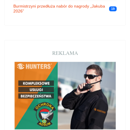
Burmistrzyni przedłuża nabór do nagrody „Jakuba
19
2026”
REKLAMA