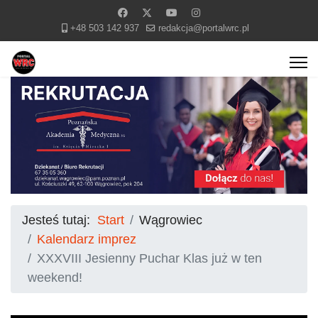
+48 503 142 937
redakcja@portalwrc.pl
Jesteś tutaj:
Start
Wągrowiec
Kalendarz imprez
XXXVIII Jesienny Puchar Klas już w ten
weekend!