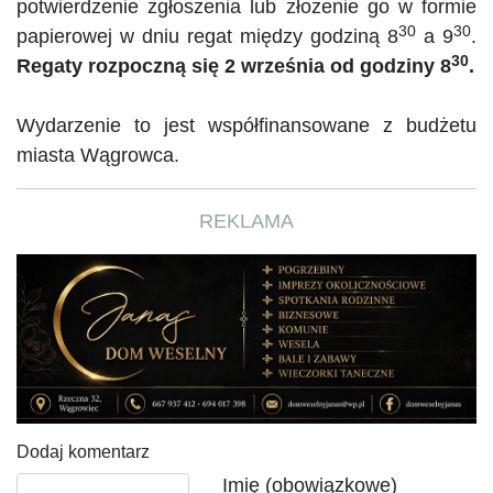
potwierdzenie zgłoszenia lub złożenie go w formie
30
30
papierowej w dniu regat między godziną 8
a 9
.
30
Regaty rozpoczną się 2 września od godziny 8
.
W
ydarzenie to jest współfinansowane z budżetu
miasta Wągrowca.
REKLAMA
Dodaj komentarz
Tekst komentarza
Imię (obowiązkowe)