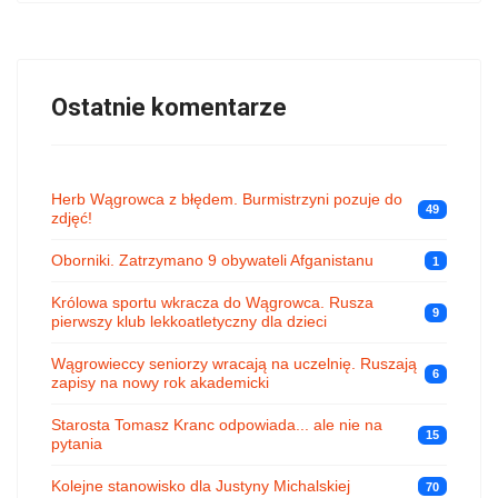
Ostatnie komentarze
Herb Wągrowca z błędem. Burmistrzyni pozuje do
49
zdjęć!
Oborniki. Zatrzymano 9 obywateli Afganistanu
1
Królowa sportu wkracza do Wągrowca. Rusza
9
pierwszy klub lekkoatletyczny dla dzieci
Wągrowieccy seniorzy wracają na uczelnię. Ruszają
6
zapisy na nowy rok akademicki
Starosta Tomasz Kranc odpowiada... ale nie na
15
pytania
Kolejne stanowisko dla Justyny Michalskiej
70