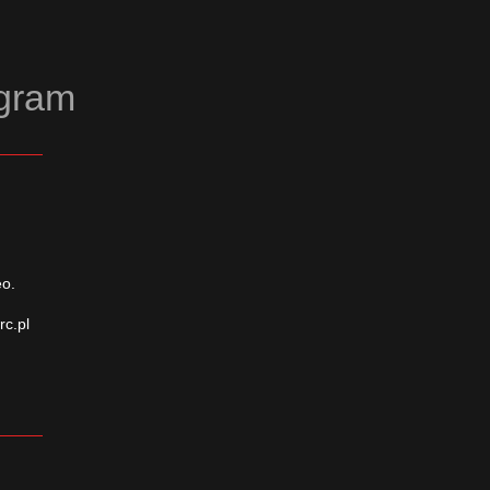
agram
eo.
rc.pl