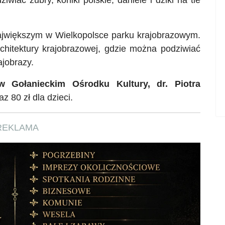
wiać żubry, koniki polskie, daniele i dziki na tle
jwiększym w Wielkopolsce parku krajobrazowym.
chitektury krajobrazowej, gdzie można podziwiać
ajobrazy.
 Gołanieckim Ośrodku Kultury, dr. Piotra
z 80 zł dla dzieci.
REKLAMA