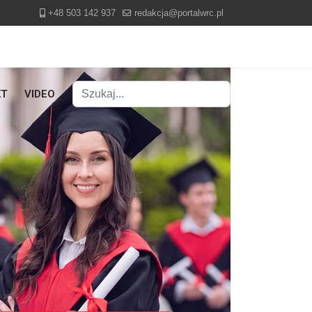
+48 503 142 937
redakcja@portalwrc.pl
Szukaj
KT
VIDEO
Type 2 or more characters for results.