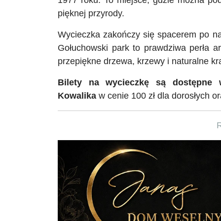
1977 roku. To miejsce, gdzie można podzi
pięknej przyrody.
Wycieczka zakończy się spacerem po na
Gołuchowski park to prawdziwa perła ar
przepiękne drzewa, krzewy i naturalne kr
Bilety na wycieczkę są dostępne w
Kowalika
w cenie 100 zł dla dorosłych ora