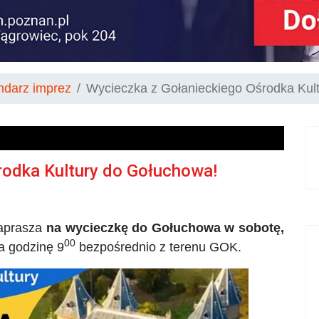
ndarz imprez
Wycieczka z Gołanieckiego Ośrodka Kul
rodka Kultury do Gołuchowa!
zaprasza
na wycieczkę do Gołuchowa w sobotę,
00
a godzinę 9
bezpośrednio z terenu GOK.