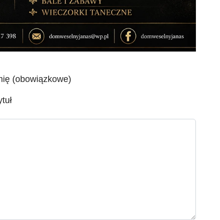
mię (obowiązkowe)
ytuł