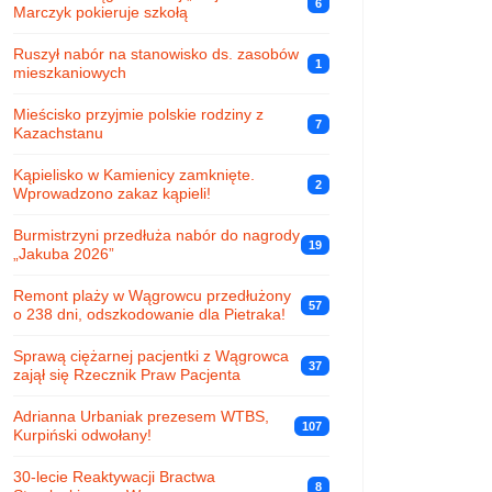
6
Marczyk pokieruje szkołą
Ruszył nabór na stanowisko ds. zasobów
1
mieszkaniowych
Mieścisko przyjmie polskie rodziny z
7
Kazachstanu
Kąpielisko w Kamienicy zamknięte.
2
Wprowadzono zakaz kąpieli!
Burmistrzyni przedłuża nabór do nagrody
19
„Jakuba 2026”
Remont plaży w Wągrowcu przedłużony
57
o 238 dni, odszkodowanie dla Pietraka!
Sprawą ciężarnej pacjentki z Wągrowca
37
zajął się Rzecznik Praw Pacjenta
Adrianna Urbaniak prezesem WTBS,
107
Kurpiński odwołany!
30-lecie Reaktywacji Bractwa
8