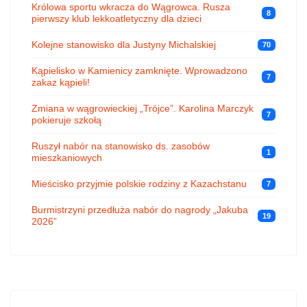
Królowa sportu wkracza do Wągrowca. Rusza
8
pierwszy klub lekkoatletyczny dla dzieci
Kolejne stanowisko dla Justyny Michalskiej
70
Kąpielisko w Kamienicy zamknięte. Wprowadzono
7
zakaz kąpieli!
Zmiana w wągrowieckiej „Trójce”. Karolina Marczyk
7
pokieruje szkołą
Ruszył nabór na stanowisko ds. zasobów
1
mieszkaniowych
Mieścisko przyjmie polskie rodziny z Kazachstanu
7
Burmistrzyni przedłuża nabór do nagrody „Jakuba
19
2026”