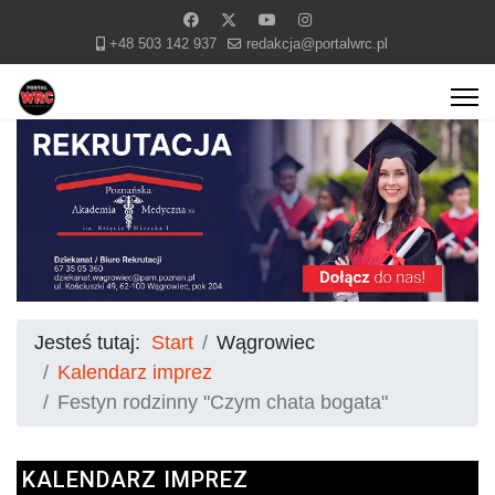
+48 503 142 937
redakcja@portalwrc.pl
Jesteś tutaj:
Start
Wągrowiec
Kalendarz imprez
Festyn rodzinny "Czym chata bogata"
KALENDARZ IMPREZ