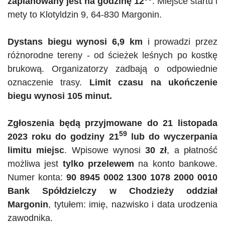
zaplanowany jest na godzinę 12
. Miejsce startu i
mety to
Klotyldzin
9, 64-830 Margonin.
Dystans biegu wynosi 6,9 km
i prowadzi przez
różnorodne
tereny - od
ścieżek leśnych po kostkę
brukową. Organizatorzy zadbają o odpowiednie
oznaczenie trasy.
Limit czasu na ukończenie
biegu wynosi 105 minut.
Zgłoszenia będą przyjmowane do 21 listopada
59
2023 roku do godziny 21
lub do wyczerpania
limitu miejsc
. Wpisowe wynosi
30 zł
, a płatność
możliwa jest
tylko przelewem
na konto bankowe.
Numer konta:
90 8945 0002 1300 1078 2000 0010
Bank Spółdzielczy w Chodzieży oddział
Margonin
, tytułem: imię, nazwisko i data urodzenia
zawodnika.