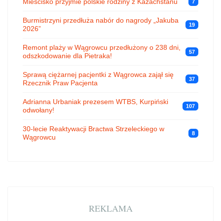
Mieścisko przyjmie polskie rodziny z Kazachstanu
7
Burmistrzyni przedłuża nabór do nagrody „Jakuba
19
2026”
Remont plaży w Wągrowcu przedłużony o 238 dni,
57
odszkodowanie dla Pietraka!
Sprawą ciężarnej pacjentki z Wągrowca zajął się
37
Rzecznik Praw Pacjenta
Adrianna Urbaniak prezesem WTBS, Kurpiński
107
odwołany!
30-lecie Reaktywacji Bractwa Strzeleckiego w
8
Wągrowcu
REKLAMA