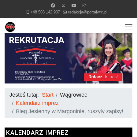
+48 503 142 937
redakcja@portalwrc.pl
Jesteś tutaj:
Start
Wągrowiec
Kalendarz imprez
Bieg Jesienny w Margoninie, ruszyły zapisy!
KALENDARZ IMPREZ