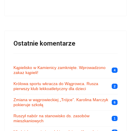
Ostatnie komentarze
Kąpielisko w Kamienicy zamknięte. Wprowadzono
4
zakaz kąpieli!
Królowa sportu wkracza do Wągrowca. Rusza
2
pierwszy klub lekkoatletyczny dla dzieci
Zmiana w wągrowieckiej „Trójce”. Karolina Marczyk
6
pokieruje szkołą
Ruszył nabór na stanowisko ds. zasobów
1
mieszkaniowych