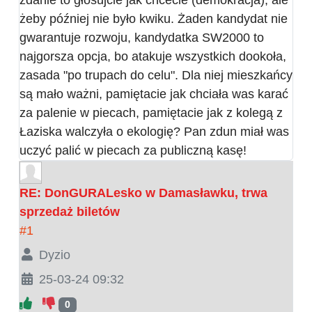
zdanie to głosujcie jak chcecie (demokracja), ale
żeby później nie było kwiku. Żaden kandydat nie
gwarantuje rozwoju, kandydatka SW2000 to
najgorsza opcja, bo atakuje wszystkich dookoła,
zasada "po trupach do celu". Dla niej mieszkańcy
są mało ważni, pamiętacie jak chciała was karać
za palenie w piecach, pamiętacie jak z kolegą z
Łaziska walczyła o ekologię? Pan zdun miał was
uczyć palić w piecach za publiczną kasę!
RE: DonGURALesko w Damasławku, trwa
sprzedaż biletów
#1
Dyzio
25-03-24 09:32
0