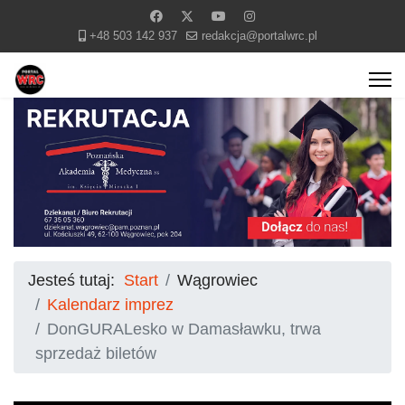
+48 503 142 937
redakcja@portalwrc.pl
Jesteś tutaj:
Start
Wągrowiec
Kalendarz imprez
DonGURALesko w Damasławku, trwa
sprzedaż biletów