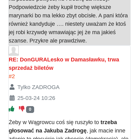
Podpowiedzcie żeby kupił trochę większe
marynarki bo ma lekko zbyt obcisłe. A pani która
również kandyduje …. niestety uważam że ktoś
jej robi krzywdę wmawiając jej że ma jakieś
szanse. Przykre ale prawdziwe.
RE: DonGURALesko w Damasławku, trwa
sprzedaż biletów
#2
Tylko ZADROGA
25-03-24 10:26
0
Żeby w Wągrowcu coś się ruszyło to
trzeba
głosować na Jakuba Zadrogę
, jak macie inne