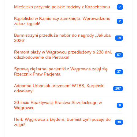
Mieścisko przyjmie polskie rodziny z Kazachstanu
7
Kąpielisko w Kamienicy zamknięte. Wprowadzono
2
zakaz kąpieli!
Burmistrzyni przedłuża nabór do nagrody „Jakuba
19
2026”
Remont plaży w Wągrowcu przedłużony o 238 dni,
57
odszkodowanie dla Pietraka!
Sprawą ciężarnej pacjentki z Wągrowca zajął się
37
Rzecznik Praw Pacjenta
Adrianna Urbaniak prezesem WTBS, Kurpiński
107
odwołany!
30-lecie Reaktywacji Bractwa Strzeleckiego w
8
Wągrowcu
Herb Wągrowca z błędem. Burmistrzyni pozuje do
38
zdjęć!