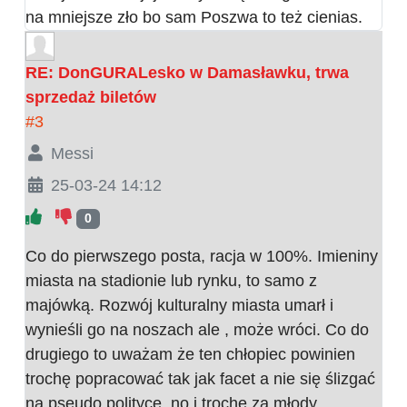
na mniejsze zło bo sam Poszwa to też cienias.
RE: DonGURALesko w Damasławku, trwa
sprzedaż biletów
#3
Messi
25-03-24 14:12
0
Co do pierwszego posta, racja w 100%. Imieniny
miasta na stadionie lub rynku, to samo z
majówką. Rozwój kulturalny miasta umarł i
wynieśli go na noszach ale , może wróci. Co do
drugiego to uważam że ten chłopiec powinien
trochę popracować tak jak facet a nie się ślizgać
na pseudo polityce, no i trochę za młody.