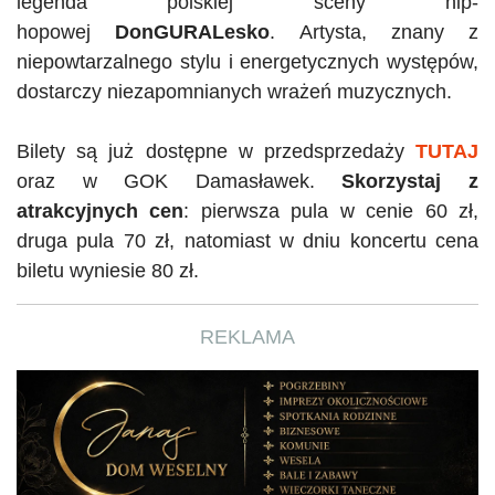
legenda polskiej sceny hip-
hopowej
DonGURALesko
. Artysta, znany z
niepowtarzalnego stylu i energetycznych występów,
dostarczy niezapomnianych wrażeń muzycznych.
Bilety są już dostępne w przedsprzedaży
TUTAJ
oraz w
GOK
Damasławek.
Skorzystaj z
atrakcyjnych cen
: pierwsza pula w cenie 60 zł,
druga pula 70 zł, natomiast w dniu koncertu cena
biletu wyniesie 80 zł.
REKLAMA