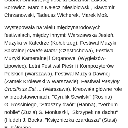
Borowicz, Marcin Nałęcz-Niesiołowski, Sławomir
Chrzanowski, Tadeusz Wicherek, Marek Moś.
Występowała na wielu międzynarodowych
festiwalach, między innymi: Warszawska Jesień,
Muzyka w Katedrze (Kołobrzeg), Festiwal Muzyki
Sakralnej
Gaude Mater
(Częstochowa), Festiwal
Muzyki Kameralnej i Organowej (Wygiełzów-
Lipowiec), Letni Festiwal Pieśni i Kompozytorów
Polskich (Warszawa), Festiwal Muzyki Dawnej
(Zamek Królewski w Warszawie), Festiwal
Pasyjny
Crucifixus Est
... (Warszawa). Kreowała główne role
w przedstawieniach: "Cyrulik Sewilski" (Rosina)
G. Rossiniego, "Straszny dwór" (Hanna), "Verbum
nobile" (Zuzia) S. Moniuszki, "Skrzypek na dachu"
(Hudel) J. Bocka, "Księżniczka czardasza" (Stasi)
E. Kálmána.