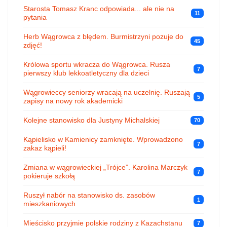
Starosta Tomasz Kranc odpowiada... ale nie na
11
pytania
Herb Wągrowca z błędem. Burmistrzyni pozuje do
45
zdjęć!
Królowa sportu wkracza do Wągrowca. Rusza
7
pierwszy klub lekkoatletyczny dla dzieci
Wągrowieccy seniorzy wracają na uczelnię. Ruszają
5
zapisy na nowy rok akademicki
Kolejne stanowisko dla Justyny Michalskiej
70
Kąpielisko w Kamienicy zamknięte. Wprowadzono
7
zakaz kąpieli!
Zmiana w wągrowieckiej „Trójce”. Karolina Marczyk
7
pokieruje szkołą
Ruszył nabór na stanowisko ds. zasobów
1
mieszkaniowych
Mieścisko przyjmie polskie rodziny z Kazachstanu
7