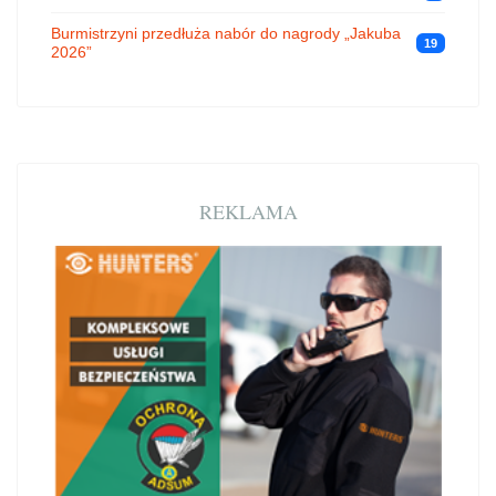
Burmistrzyni przedłuża nabór do nagrody „Jakuba
19
2026”
REKLAMA