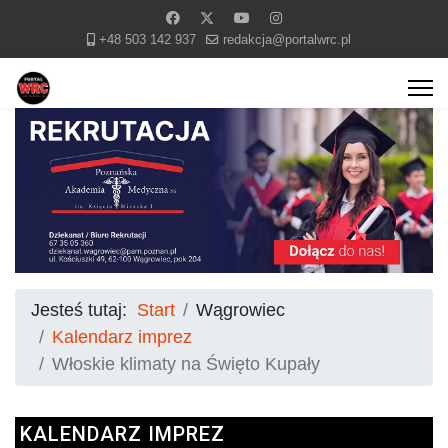
+48 503 142 937
redakcja@portalwrc.pl
Jesteś tutaj:
Start
Wągrowiec
Kalendarz imprez
Włoskie klimaty na Święto Kupały
KALENDARZ IMPREZ