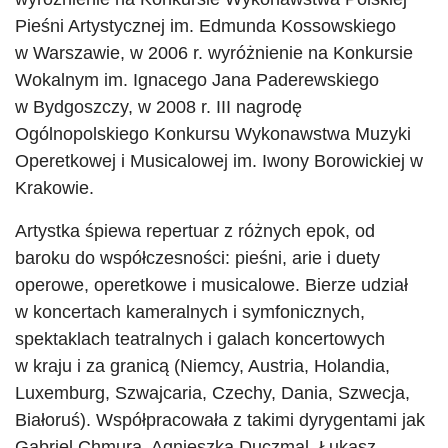
Pieśni Artystycznej im. Edmunda Kossowskiego
w Warszawie, w 2006 r. wyróżnienie na Konkursie
Wokalnym im. Ignacego Jana Paderewskiego
w Bydgoszczy, w 2008 r. III nagrodę
Ogólnopolskiego Konkursu Wykonawstwa Muzyki
Operetkowej i Musicalowej im. Iwony Borowickiej w
Krakowie.
Artystka śpiewa repertuar z różnych epok, od
baroku do współczesności: pieśni, arie i duety
operowe, operetkowe i musicalowe. Bierze udział
w koncertach kameralnych i symfonicznych,
spektaklach teatralnych i galach koncertowych
w kraju i za granicą (Niemcy, Austria, Holandia,
Luxemburg, Szwajcaria, Czechy, Dania, Szwecja,
Białoruś). Współpracowała z takimi dyrygentami jak
Gabriel Chmura, Agnieszka Duczmal, Łukasz