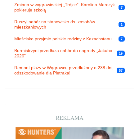
Zmiana w wągrowieckiej „Trójce”. Karolina Marczyk
7
pokieruje szkołą
Ruszył nabór na stanowisko ds. zasobów
1
mieszkaniowych
Mieścisko przyjmie polskie rodziny z Kazachstanu
7
Burmistrzyni przedłuża nabór do nagrody „Jakuba
19
2026”
Remont plaży w Wągrowcu przedłużony o 238 dni,
57
odszkodowanie dla Pietraka!
REKLAMA