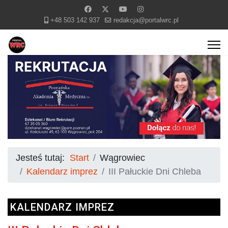
+48 503 142 937
redakcja@portalwrc.pl
Jesteś tutaj:
Start
Wągrowiec
Kalendarz imprez
III Pałuckie Dni Chleba
KALENDARZ IMPREZ