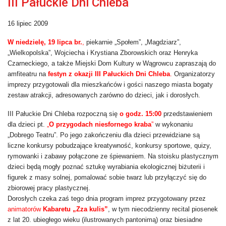
III Pałuckie Dni Chleba
16 lipiec 2009
W niedzielę, 19 lipca br.
,
piekarnie „Społem”, „Magdziarz”,
„Wielkopolska”, Wojciecha i Krystiana Zborowskich oraz Henryka
Czarneckiego, a także Miejski Dom Kultury w Wągrowcu zapraszają do
amfiteatru na
festyn z okazji III Pałuckich Dni Chleba
.
Organizatorzy
imprezy przygotowali dla mieszkańców i gości naszego miasta bogaty
zestaw atrakcji, adresowanych zarówno do dzieci, jak i dorosłych.
III Pałuckie Dni Chleba rozpoczną się
o godz. 15:00
przedstawieniem
dla dzieci pt.
„
O przygodach niesfornego kraba
”
w wykonaniu
„Dobrego Teatru”. Po jego zakończeniu dla dzieci przewidziane są
liczne konkursy pobudzające kreatywność, konkursy sportowe, quizy,
rymowanki i zabawy połączone ze śpiewaniem. Na stoisku plastycznym
dzieci będą mogły poznać sztukę wyrabiania ekologicznej biżuterii i
figurek z masy solnej, pomalować sobie twarz lub przyłączyć się do
zbiorowej pracy plastycznej.
Dorosłych czeka zaś tego dnia program imprez przygotowany przez
animatorów
Kabaretu „Zza kulis”
, w tym niecodzienny recital piosenek
z lat 20. ubiegłego wieku (ilustrowanych pantonimą) oraz biesiadne