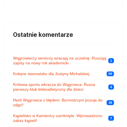
Ostatnie komentarze
Wągrowieccy seniorzy wracają na uczelnię. Ruszają
1
zapisy na nowy rok akademicki
Kolejne stanowisko dla Justyny Michalskiej
69
Królowa sportu wkracza do Wągrowca. Rusza
4
pierwszy klub lekkoatletyczny dla dzieci
Herb Wągrowca z błędem. Burmistrzyni pozuje do
39
zdjęć!
Kąpielisko w Kamienicy zamknięte. Wprowadzono
7
zakaz kąpieli!