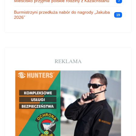
Mieścisko przyjmie polskie rodziny z Kazachstanu
7
Burmistrzyni przedłuża nabór do nagrody „Jakuba
19
2026”
REKLAMA