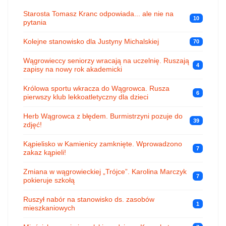
Starosta Tomasz Kranc odpowiada... ale nie na
10
pytania
Kolejne stanowisko dla Justyny Michalskiej
70
Wągrowieccy seniorzy wracają na uczelnię. Ruszają
4
zapisy na nowy rok akademicki
Królowa sportu wkracza do Wągrowca. Rusza
6
pierwszy klub lekkoatletyczny dla dzieci
Herb Wągrowca z błędem. Burmistrzyni pozuje do
39
zdjęć!
Kąpielisko w Kamienicy zamknięte. Wprowadzono
7
zakaz kąpieli!
Zmiana w wągrowieckiej „Trójce”. Karolina Marczyk
7
pokieruje szkołą
Ruszył nabór na stanowisko ds. zasobów
1
mieszkaniowych