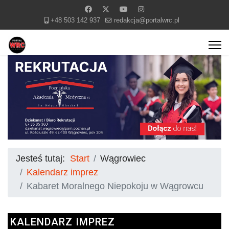
+48 503 142 937
redakcja@portalwrc.pl
Jesteś tutaj:
Start
Wągrowiec
Kalendarz imprez
Kabaret Moralnego Niepokoju w Wągrowcu
KALENDARZ IMPREZ