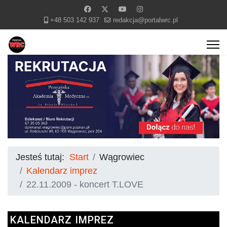
+48 503 142 937
redakcja@portalwrc.pl
Jesteś tutaj:
Start
Wągrowiec
Kalendarz imprez
22.11.2009 - koncert T.LOVE
KALENDARZ IMPREZ