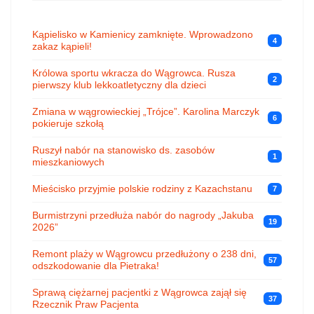
Kąpielisko w Kamienicy zamknięte. Wprowadzono
4
zakaz kąpieli!
Królowa sportu wkracza do Wągrowca. Rusza
2
pierwszy klub lekkoatletyczny dla dzieci
Zmiana w wągrowieckiej „Trójce”. Karolina Marczyk
6
pokieruje szkołą
Ruszył nabór na stanowisko ds. zasobów
1
mieszkaniowych
Mieścisko przyjmie polskie rodziny z Kazachstanu
7
Burmistrzyni przedłuża nabór do nagrody „Jakuba
19
2026”
Remont plaży w Wągrowcu przedłużony o 238 dni,
57
odszkodowanie dla Pietraka!
Sprawą ciężarnej pacjentki z Wągrowca zajął się
37
Rzecznik Praw Pacjenta