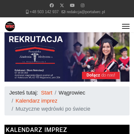
+48 503 142 937
redakcja@portalwrc.pl
Jesteś tutaj:
Start
Wągrowiec
Kalendarz imprez
Muzyczne wędrówki po świecie
KALENDARZ IMPREZ