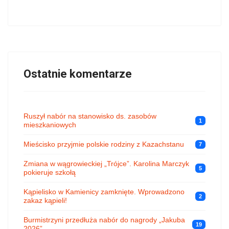
Ostatnie komentarze
Ruszył nabór na stanowisko ds. zasobów
1
mieszkaniowych
Mieścisko przyjmie polskie rodziny z Kazachstanu
7
Zmiana w wągrowieckiej „Trójce”. Karolina Marczyk
5
pokieruje szkołą
Kąpielisko w Kamienicy zamknięte. Wprowadzono
2
zakaz kąpieli!
Burmistrzyni przedłuża nabór do nagrody „Jakuba
19
2026”