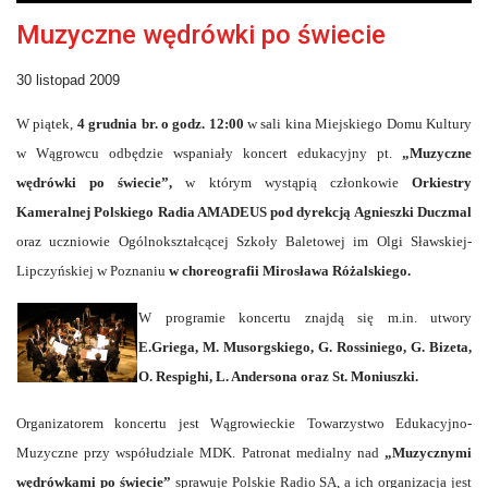
Muzyczne wędrówki po świecie
30 listopad 2009
W piątek,
4 grudnia br. o godz. 12:00
w sali kina Miejskiego Domu Kultury
w Wągrowcu odbędzie wspaniały koncert edukacyjny pt.
„Muzyczne
wędrówki po świecie”,
w którym wystąpią członkowie
Orkiestry
Kameralnej Polskiego Radia AMADEUS pod dyrekcją Agnieszki Duczmal
oraz uczniowie Ogólnokształcącej Szkoły Baletowej im Olgi Sławskiej-
Lipczyńskiej w Poznaniu
w choreografii Mirosława Różalskiego.
W programie koncertu znajdą się m.in. utwory
E.Griega, M. Musorgskiego, G. Rossiniego, G. Bizeta,
O. Respighi, L. Andersona oraz St. Moniuszki.
Organizatorem koncertu jest Wągrowieckie Towarzystwo Edukacyjno-
Muzyczne przy współudziale MDK. Patronat medialny nad
„Muzycznymi
wędrówkami po świecie”
sprawuje Polskie Radio SA, a ich organizacja jest