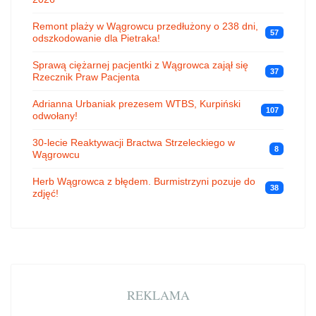
Remont plaży w Wągrowcu przedłużony o 238 dni,
57
odszkodowanie dla Pietraka!
Sprawą ciężarnej pacjentki z Wągrowca zajął się
37
Rzecznik Praw Pacjenta
Adrianna Urbaniak prezesem WTBS, Kurpiński
107
odwołany!
30-lecie Reaktywacji Bractwa Strzeleckiego w
8
Wągrowcu
Herb Wągrowca z błędem. Burmistrzyni pozuje do
38
zdjęć!
REKLAMA