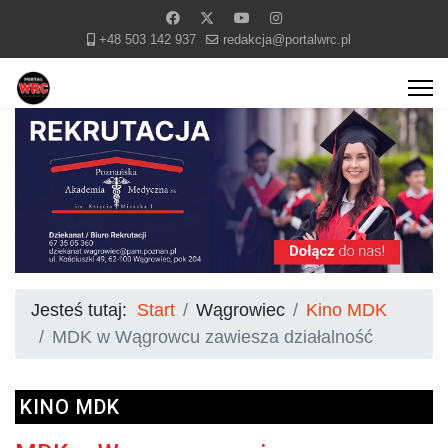
+48 503 142 937
redakcja@portalwrc.pl
Jesteś tutaj:
Start
Wągrowiec
Kino MDK
MDK w Wągrowcu zawiesza działalność
KINO MDK