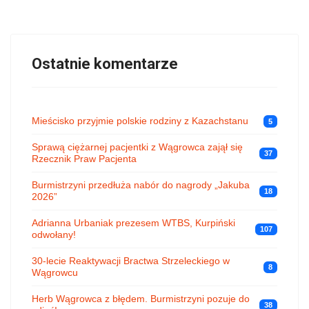
Ostatnie komentarze
Mieścisko przyjmie polskie rodziny z Kazachstanu
5
Sprawą ciężarnej pacjentki z Wągrowca zajął się
37
Rzecznik Praw Pacjenta
Burmistrzyni przedłuża nabór do nagrody „Jakuba
18
2026”
Adrianna Urbaniak prezesem WTBS, Kurpiński
107
odwołany!
30-lecie Reaktywacji Bractwa Strzeleckiego w
8
Wągrowcu
Herb Wągrowca z błędem. Burmistrzyni pozuje do
38