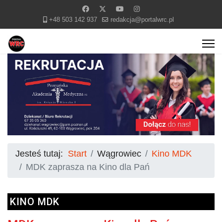
+48 503 142 937
redakcja@portalwrc.pl
Jesteś tutaj:
Start
Wągrowiec
Kino MDK
MDK zaprasza na Kino dla Pań
KINO MDK