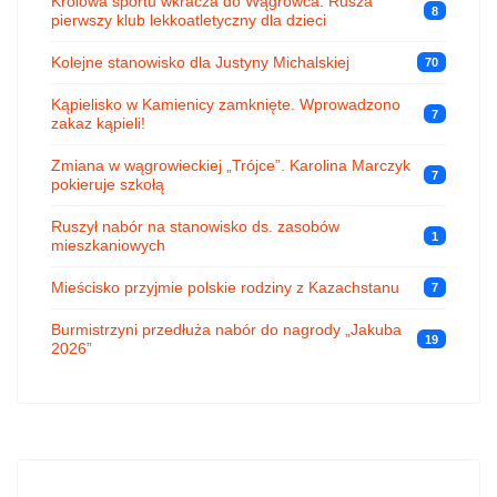
Królowa sportu wkracza do Wągrowca. Rusza
8
pierwszy klub lekkoatletyczny dla dzieci
Kolejne stanowisko dla Justyny Michalskiej
70
Kąpielisko w Kamienicy zamknięte. Wprowadzono
7
zakaz kąpieli!
Zmiana w wągrowieckiej „Trójce”. Karolina Marczyk
7
pokieruje szkołą
Ruszył nabór na stanowisko ds. zasobów
1
mieszkaniowych
Mieścisko przyjmie polskie rodziny z Kazachstanu
7
Burmistrzyni przedłuża nabór do nagrody „Jakuba
19
2026”