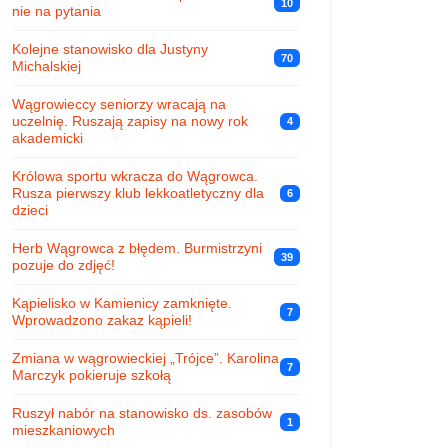
10
nie na pytania
Kolejne stanowisko dla Justyny
70
Michalskiej
Wągrowieccy seniorzy wracają na
uczelnię. Ruszają zapisy na nowy rok
4
akademicki
Królowa sportu wkracza do Wągrowca.
Rusza pierwszy klub lekkoatletyczny dla
6
dzieci
Herb Wągrowca z błędem. Burmistrzyni
39
pozuje do zdjęć!
Kąpielisko w Kamienicy zamknięte.
7
Wprowadzono zakaz kąpieli!
Zmiana w wągrowieckiej „Trójce”. Karolina
7
Marczyk pokieruje szkołą
Ruszył nabór na stanowisko ds. zasobów
1
mieszkaniowych