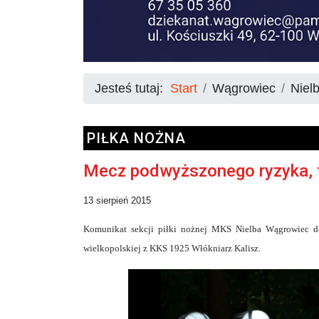
Jesteś tutaj:
Start
Wągrowiec
Niel
PIŁKA NOŻNA
Mecz podwyższonego ryzyka, t
13 sierpień 2015
Komunikat sekcji piłki nożnej MKS Nielba Wągrowiec dot
wielkopolskiej z KKS 1925 Włókniarz Kalisz.