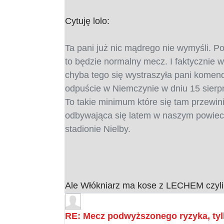
Cytuję lolo:
Ta pani już nic mądrego nie wymyśli. P
to będzie normalny mecz. I faktycznie 
chyba tego się wystraszyła pani komenda
odpuście w Niemczynie w dniu 15 sierpn
To takie minimum które się tam przewin
odbywająca się latem w naszym powieci
stadionie Nielby.
Ale Włókniarz ma kose z LECHEM czyli z
RE: Mecz podwyższonego ryzyka, tyl