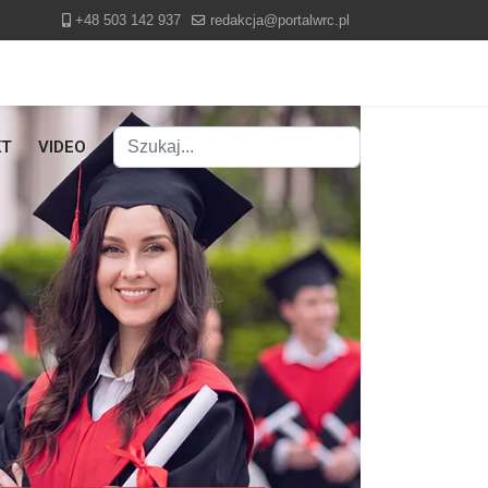
+48 503 142 937
redakcja@portalwrc.pl
Szukaj
KT
VIDEO
Type 2 or more characters for results.