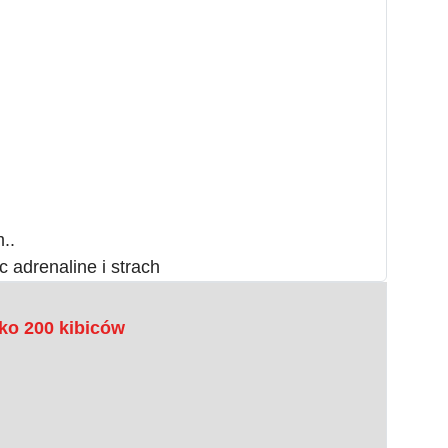
..
 adrenaline i strach
ko 200 kibiców