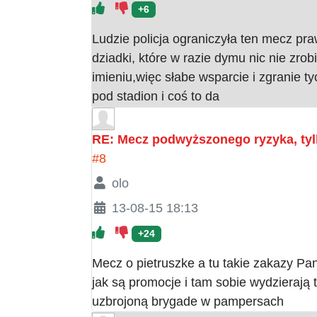
+6
Ludzie policja ograniczyła ten mecz pr
dziadki, które w razie dymu nic nie zrob
imieniu,więc słabe wsparcie i zgranie t
pod stadion i coś to da
RE: Mecz podwyższonego ryzyka, tyl
#8
olo
13-08-15 18:13
+24
Mecz o pietruszke a tu takie zakazy Pa
jak są promocje i tam sobie wydzierają
uzbrojoną brygade w pampersach