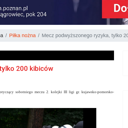
ba
Piłka nożna
Mecz podwyższonego ryzyka, tylko 2
ylko 200 kibiców
yczący sobotniego meczu 2. kolejki III ligi gr. kujawsko-pomorsko-